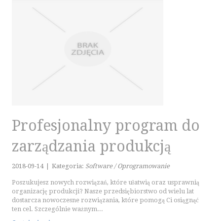
KURSY I SZKOLENIA
TŁUMACZENIA
E-SPRZEDAŻ
BIŻUTERIA
DLA DZIECI
MEBLE
WYPOSAŻENIE WNĘTRZ
WYPOSAŻENIE ŁAZIENKI
Profesjonalny program do
ODZIEŻ
SPORT
zarządzania produkcją
ELEKTRONIKA, RTV, AGD
ART. DLA ZWIERZĄT
2018-09-14
|
Kategoria:
Software / Oprogramowanie
OGRÓD, ROŚLINY
Poszukujesz nowych rozwiązań, które ułatwią oraz usprawnią
CHEMIA
organizację produkcji? Nasze przedsiębiorstwo od wielu lat
dostarcza nowoczesne rozwiązania, które pomogą Ci osiągnąć
ART. SPOŻYWCZE
ten cel. Szczególnie ważnym...
INNE SKLEPY