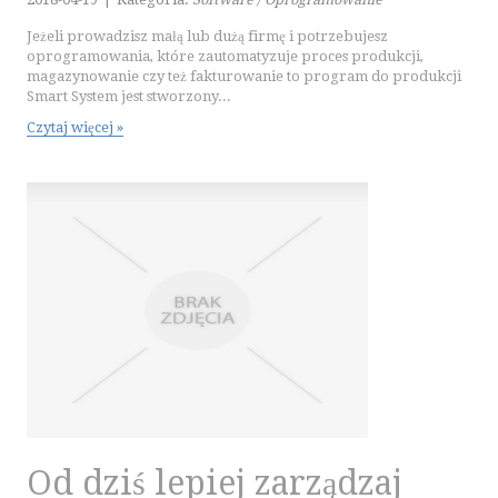
SPORT
Jeżeli prowadzisz małą lub dużą firmę i potrzebujesz
IMPREZY INTEGRACYJNE
oprogramowania, które zautomatyzuje proces produkcji,
HOBBY
magazynowanie czy też fakturowanie to program do produkcji
Smart System jest stworzony...
ZAJĘCIA SPORTOWE I REKREACYJNE
Czytaj więcej »
PRZEMYSŁ
INFORMATYCZNE
RESTAURACJE, CATERING
FOTOGRAFIA
ADWOKACI, PORADY PRAWNE
ŚLUB I WESELE
SPRZĄTANIE, PORZĄDKOWANIE
SERWIS
OPIEKA
INNE USŁUGI
WAKACJE
Od dziś lepiej zarządzaj
HOTELE I NOCLEGI