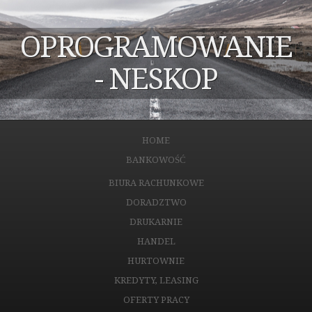
OPROGRAMOWANIE
- NESKOP
HOME
BANKOWOŚĆ
BIURA RACHUNKOWE
DORADZTWO
DRUKARNIE
HANDEL
HURTOWNIE
KREDYTY, LEASING
OFERTY PRACY