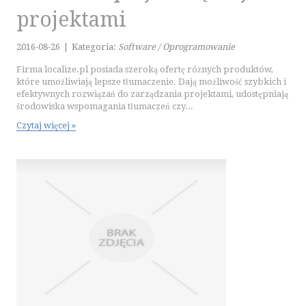
projektami
PODRÓŻE
WYPOCZYNEK
2016-08-26
|
Kategoria:
Software / Oprogramowanie
WDZIĘK
Firma localize.pl posiada szeroką ofertę różnych produktów,
które umożliwiają lepsze tłumaczenie. Dają możliwość szybkich i
DIETETYKA, ODCHUDZANIE
efektywnych rozwiązań do zarządzania projektami, udostępniają
KOSMETYKI
środowiska wspomagania tłumaczeń czy...
LECZENIE
Czytaj więcej »
SALONY KOSMETYCZNE
SPRZĘT MEDYCZNY
SOFTWARE
OPROGRAMOWANIE
STRONY INTERNETOWE
KONTAKT