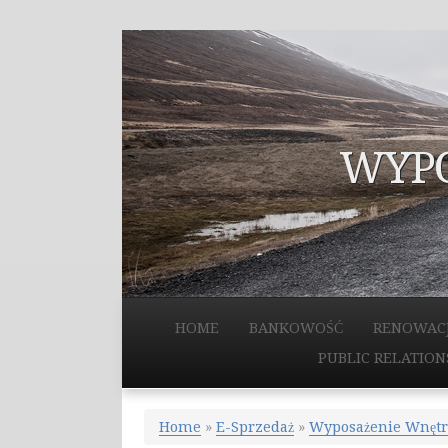
WYPO
HOME
BANKOWOŚĆ
RENOWAC
PUBLIC RELATION
Home
»
E-Sprzedaż
»
Wyposażenie Wnętr