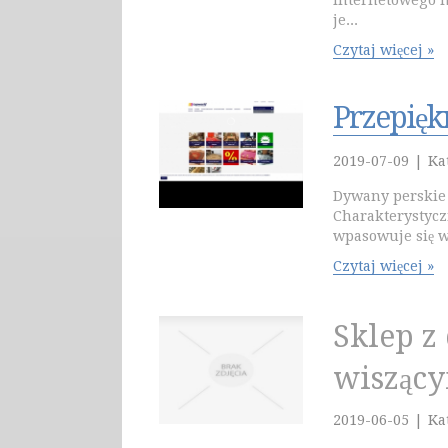
internetowego m
je...
Czytaj więcej »
Przepięk
2019-07-09
|
Ka
Dywany perskie
Charakterystycz
wpasowuje się w 
Czytaj więcej »
Sklep z
wisząc
2019-06-05
|
Ka