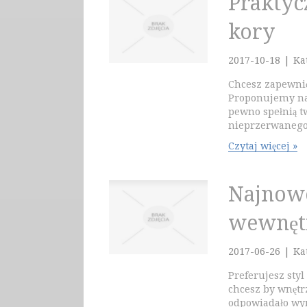
Praktyc
kory
2017-10-18
|
Ka
Chcesz zapewnić
Proponujemy naj
pewno spełnią t
nieprzerwanego.
Czytaj więcej »
Najnowo
wewnętr
2017-06-26
|
Ka
Preferujesz sty
chcesz by wnętr
odpowiadało wy