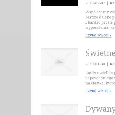
2019-02-07
|
Ka
Współczesny świ
bardzo daleko 
i bardzo prost
wyposażenia, kró
Czytaj więcej »
Świetne
2019-01-30
|
Ka
Każdy uwielbia 
odpowiedniego w
na ciastka, które
Czytaj więcej »
Dywany