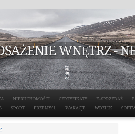
SAŻENIE WNĘTRZ - N
JA
NIERUCHOMOŚCI
CERTYFIKATY
E-SPRZEDAŻ
E
S
SPORT
PRZEMYSŁ
WAKACJE
WDZIĘK
SOFT
z