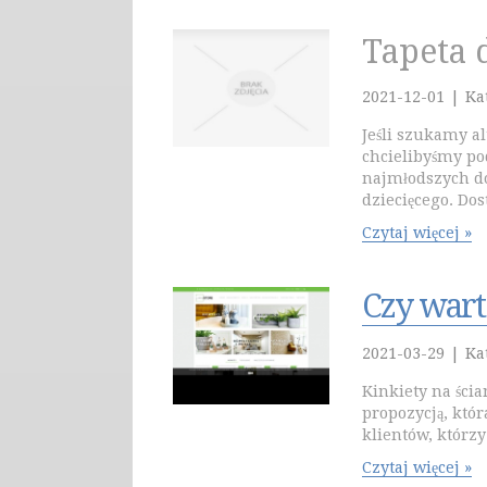
Tapeta 
2021-12-01
|
Ka
Jeśli szukamy a
chcielibyśmy po
najmłodszych d
dziecięcego. Dos
Czytaj więcej »
Czy wart
2021-03-29
|
Ka
Kinkiety na ścia
propozycją, któ
klientów, którzy
Czytaj więcej »