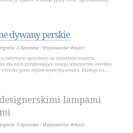
ożesz je znaleźć w atrakcyjnej cenie. Sprowadzamy
ne dywany perskie
tegoria:
E-Sprzedaż / Wyposażenie Wnętrz
 są świetnym sposobem na ożywienie wnętrza.
ne dla nich przykuwające uwagę wzornictwo świetnie
szeroką gamę stylów wystroju wnętrz. Dlatego też...
 designerskimi lampami
ymi
tegoria:
E-Sprzedaż / Wyposażenie Wnętrz