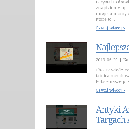
Ecrystal to dośw
znajdziemy np.
miejscu mamy d
które to...
Czytaj więcej »
Najlepsz
2019-05-20
|
Ka
Chcesz wiedzieć,
tablica metalow
Polsce nasze prz
Czytaj więcej »
Antyki A
Targach