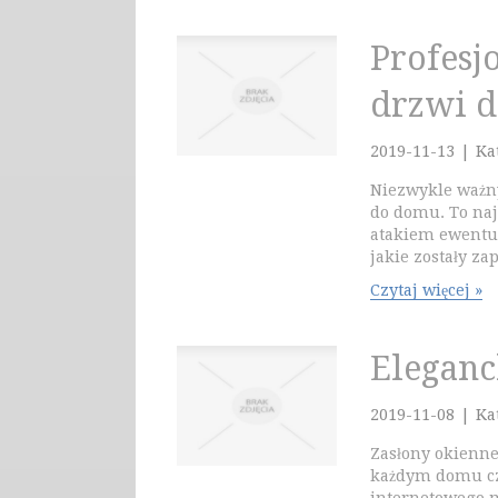
Profesj
drzwi d
2019-11-13
|
Ka
Niezwykle ważn
do domu. To na
atakiem ewentu
jakie zostały za
Czytaj więcej »
Eleganc
2019-11-08
|
Ka
Zasłony okienne
każdym domu cz