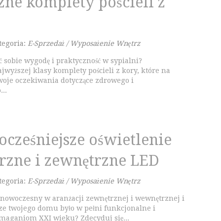
zne komplety pościeli z
tegoria:
E-Sprzedaż / Wyposażenie Wnętrz
 sobie wygodę i praktyczność w sypialni?
wyższej klasy komplety pościeli z kory, które na
woje oczekiwania dotyczące zdrowego i
..
cześniejsze oświetlenie
zne i zewnętrzne LED
tegoria:
E-Sprzedaż / Wyposażenie Wnętrz
l nowoczesny w aranżacji zewnętrznej i wewnętrznej i
ze twojego domu było w pełni funkcjonalne i
maganiom XXI wieku? Zdecyduj się...