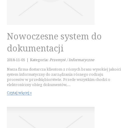
PODRÓŻE
WYPOCZYNEK
WDZIĘK
Nowoczesne system do
DIETETYKA, ODCHUDZANIE
KOSMETYKI
dokumentacji
LECZENIE
SALONY KOSMETYCZNE
2018-11-05
|
Kategoria:
Przemysł / Informatyczne
SPRZĘT MEDYCZNY
Nasza firma dostarcza klientom z różnych branż wysokiej jakości
system informatyczny do zarządzania różnego rodzaju
SOFTWARE
procesów w przedsiębiorstwie. Przede wszystkim chodzi o
elektroniczny obieg dokumentów,...
OPROGRAMOWANIE
Czytaj więcej »
STRONY INTERNETOWE
KONTAKT