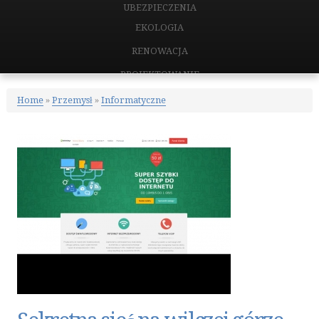
UBEZPIECZENIA
EKOLOGIA
RENOWACJA
PROJEKTOWANIE
REMONTY, ELEKTRYK, HYDRAULIK
Home
»
Przemysł
»
Informatyczne
MATERIAŁY BUDOWLANE
NIERUCHOMOŚCI
DRZWI I OKNA
KLIMATYZACJA I WENTYLACJA
NIERUCHOMOŚCI, DZIAŁKI
DOMY, MIESZKANIA
CERTYFIKATY
PLACÓWKI EDUKACYJNE
KURSY JĘZYKOWE
KONFERENCJE, SALE SZKOLENIOWE