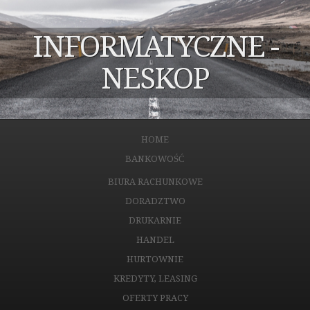
INFORMATYCZNE -
NESKOP
HOME
BANKOWOŚĆ
BIURA RACHUNKOWE
DORADZTWO
DRUKARNIE
HANDEL
HURTOWNIE
KREDYTY, LEASING
OFERTY PRACY