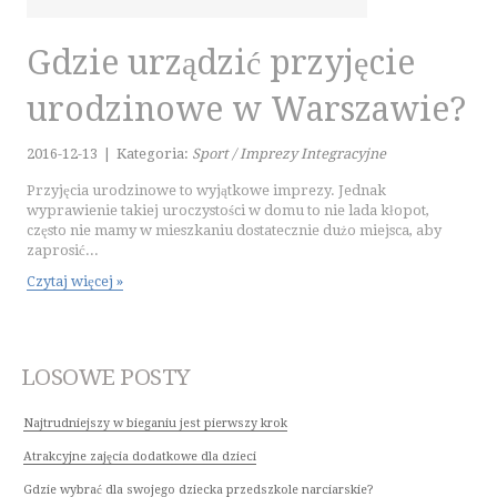
KURSY JĘZYKOWE
KONFERENCJE, SALE SZKOLENIOWE
Gdzie urządzić przyjęcie
KURSY I SZKOLENIA
TŁUMACZENIA
urodzinowe w Warszawie?
E-SPRZEDAŻ
2016-12-13
|
Kategoria:
Sport / Imprezy Integracyjne
BIŻUTERIA
Przyjęcia urodzinowe to wyjątkowe imprezy. Jednak
DLA DZIECI
wyprawienie takiej uroczystości w domu to nie lada kłopot,
często nie mamy w mieszkaniu dostatecznie dużo miejsca, aby
MEBLE
zaprosić...
WYPOSAŻENIE WNĘTRZ
Czytaj więcej »
WYPOSAŻENIE ŁAZIENKI
ODZIEŻ
SPORT
LOSOWE POSTY
ELEKTRONIKA, RTV, AGD
ART. DLA ZWIERZĄT
Najtrudniejszy w bieganiu jest pierwszy krok
OGRÓD, ROŚLINY
Atrakcyjne zajęcia dodatkowe dla dzieci
CHEMIA
Gdzie wybrać dla swojego dziecka przedszkole narciarskie?