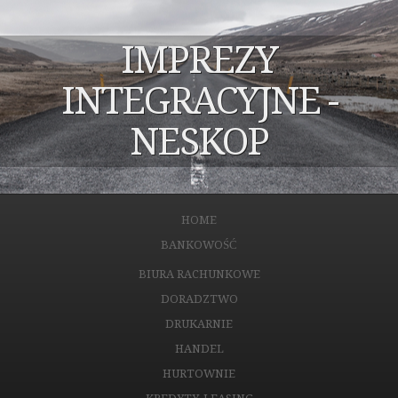
IMPREZY
INTEGRACYJNE -
NESKOP
HOME
BANKOWOŚĆ
BIURA RACHUNKOWE
DORADZTWO
DRUKARNIE
HANDEL
HURTOWNIE