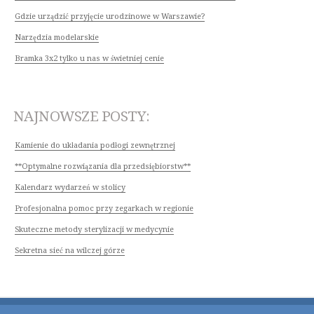
ART. SPOŻYWCZE
Gdzie urządzić przyjęcie urodzinowe w Warszawie?
INNE SKLEPY
Narzędzia modelarskie
ELEKTRONARZĘDZIA
Bramka 3x2 tylko u nas w świetniej cenie
MASZYNY
NARZĘDZIA
NAJNOWSZE POSTY:
PRZEMYSŁ METALOWY
MOTORYZACJA
Kamienie do układania podłogi zewnętrznej
TRANSPORT
**Optymalne rozwiązania dla przedsiębiorstw**
CZĘŚCI SAMOCHODOWE
Kalendarz wydarzeń w stolicy
WYNAJEM
Profesjonalna pomoc przy zegarkach w regionie
USŁUGI MOTORYZACYJNE
Skuteczne metody sterylizacji w medycynie
SALONY, KOMISY
Sekretna sieć na wilczej górze
PUBLIC RELATIONS
AGENCJE REKLAMOWE
MATERIAŁY REKLAMOWE