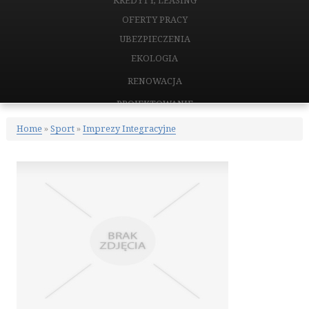
KREDYTY, LEASING
OFERTY PRACY
UBEZPIECZENIA
EKOLOGIA
RENOWACJA
PROJEKTOWANIE
REMONTY, ELEKTRYK, HYDRAULIK
Home
»
Sport
»
Imprezy Integracyjne
MATERIAŁY BUDOWLANE
NIERUCHOMOŚCI
DRZWI I OKNA
KLIMATYZACJA I WENTYLACJA
NIERUCHOMOŚCI, DZIAŁKI
DOMY, MIESZKANIA
CERTYFIKATY
PLACÓWKI EDUKACYJNE