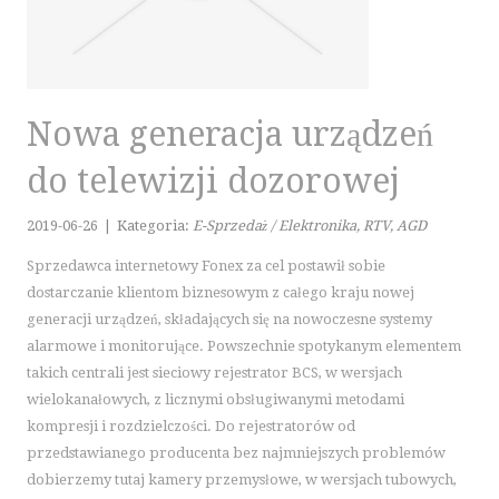
PLACÓWKI EDUKACYJNE
KURSY JĘZYKOWE
KONFERENCJE, SALE SZKOLENIOWE
KURSY I SZKOLENIA
Nowa generacja urządzeń
TŁUMACZENIA
do telewizji dozorowej
E-SPRZEDAŻ
BIŻUTERIA
2019-06-26
|
Kategoria:
E-Sprzedaż / Elektronika, RTV, AGD
DLA DZIECI
Sprzedawca internetowy Fonex za cel postawił sobie
MEBLE
dostarczanie klientom biznesowym z całego kraju nowej
WYPOSAŻENIE WNĘTRZ
generacji urządzeń, składających się na nowoczesne systemy
alarmowe i monitorujące. Powszechnie spotykanym elementem
WYPOSAŻENIE ŁAZIENKI
takich centrali jest sieciowy rejestrator BCS, w wersjach
ODZIEŻ
wielokanałowych, z licznymi obsługiwanymi metodami
SPORT
kompresji i rozdzielczości. Do rejestratorów od
ELEKTRONIKA, RTV, AGD
przedstawianego producenta bez najmniejszych problemów
ART. DLA ZWIERZĄT
dobierzemy tutaj kamery przemysłowe, w wersjach tubowych,