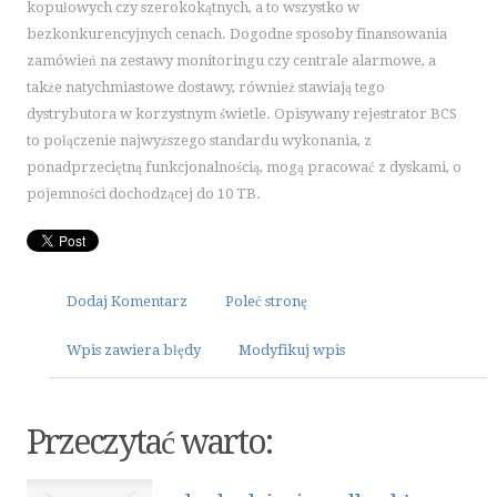
OGRÓD, ROŚLINY
kopułowych czy szerokokątnych, a to wszystko w
bezkonkurencyjnych cenach. Dogodne sposoby finansowania
CHEMIA
zamówień na zestawy monitoringu czy centrale alarmowe, a
ART. SPOŻYWCZE
także natychmiastowe dostawy, również stawiają tego
INNE SKLEPY
dystrybutora w korzystnym świetle. Opisywany rejestrator BCS
ELEKTRONARZĘDZIA
to połączenie najwyższego standardu wykonania, z
ponadprzeciętną funkcjonalnością, mogą pracować z dyskami, o
MASZYNY
pojemności dochodzącej do 10 TB.
NARZĘDZIA
PRZEMYSŁ METALOWY
MOTORYZACJA
Dodaj Komentarz
Poleć stronę
TRANSPORT
CZĘŚCI SAMOCHODOWE
Wpis zawiera błędy
Modyfikuj wpis
WYNAJEM
USŁUGI MOTORYZACYJNE
SALONY, KOMISY
Przeczytać warto:
PUBLIC RELATIONS