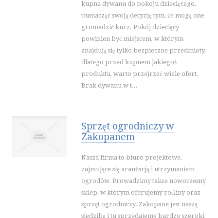
kupna dywanu do pokoju dziecięcego,
INNE USŁUGI
tłumacząc swoją decyzję tym, że mogą one
gromadzić kurz. Pokój dziecięcy
WAKACJE
powinien być miejscem, w którym
HOTELE I NOCLEGI
znajdują się tylko bezpieczne przedmioty,
PODRÓŻE
dlatego przed kupnem jakiegoś
WYPOCZYNEK
produktu, warto przejrzeć wiele ofert.
Brak dywanu w t...
WDZIĘK
DIETETYKA, ODCHUDZANIE
KOSMETYKI
Sprzęt ogrodniczy w
LECZENIE
Zakopanem
SALONY KOSMETYCZNE
Nasza firma to biuro projektowe,
SPRZĘT MEDYCZNY
zajmujące się aranżacją i utrzymaniem
SOFTWARE
ogrodów. Prowadzimy także nowoczesny
OPROGRAMOWANIE
sklep, w którym oferujemy rośliny oraz
STRONY INTERNETOWE
sprzęt ogrodniczy. Zakopane jest naszą
siedzibą i tu sprzedajemy bardzo szeroki