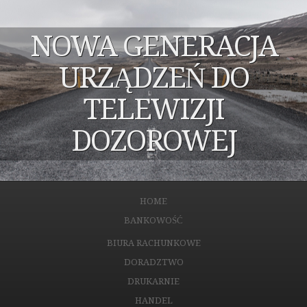
NOWA GENERACJA
URZĄDZEŃ DO
TELEWIZJI
DOZOROWEJ
HOME
BANKOWOŚĆ
BIURA RACHUNKOWE
DORADZTWO
DRUKARNIE
HANDEL