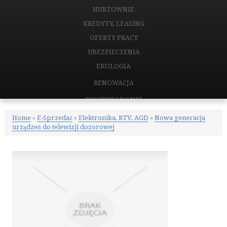
HURTOWNIE
KREDYTY, LEASING
OFERTY PRACY
UBEZPIECZENIA
EKOLOGIA
RENOWACJA
PROJEKTOWANIE
REMONTY, ELEKTRYK, HYDRAULIK
Home
»
E-Sprzedaż
»
Elektronika, RTV, AGD
»
Nowa generacja
urządzeń do telewizji dozorowej
MATERIAŁY BUDOWLANE
NIERUCHOMOŚCI
DRZWI I OKNA
KLIMATYZACJA I WENTYLACJA
NIERUCHOMOŚCI, DZIAŁKI
DOMY, MIESZKANIA
CERTYFIKATY