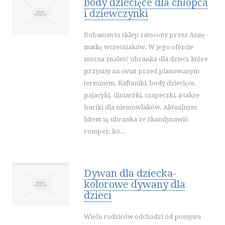
body dziecięce dla chłopca
AGENCJE REKLAMOWE
i dziewczynki
MATERIAŁY REKLAMOWE
INNE AGENCJE
Bobasom to sklep założony przez Annę -
matkę wcześniaków. W jego ofercie
SPORT
można znaleźć ubranka dla dzieci, które
IMPREZY INTEGRACYJNE
przyszły na świat przed planowanym
HOBBY
terminem. Kaftaniki, body dziecięce,
ZAJĘCIA SPORTOWE I REKREACYJNE
pajacyki, śliniaczki, czapeczki, a także
buciki dla niemowlaków. Aktualnym
PRZEMYSŁ
hitem są ubranka ze Skandynawii:
INFORMATYCZNE
romper, ko...
RESTAURACJE, CATERING
FOTOGRAFIA
ADWOKACI, PORADY PRAWNE
Dywan dla dziecka-
ŚLUB I WESELE
kolorowe dywany dla
dzieci
SPRZĄTANIE, PORZĄDKOWANIE
SERWIS
Wielu rodziców odchodzi od pomysłu
OPIEKA