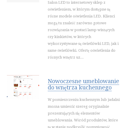
Salon LED to internetowy sklep z
ELEKTRONARZĘDZIA
oświetleniem, w którym dostępne są
różne modele oświetlenia LED. Klienci
MASZYNY
mogą tu znaleźć zarówno gotowe
NARZĘDZIA
rozwiązania w postaci lamp wiszących
PRZEMYSŁ METALOWY
czy kinkietów, w których
MOTORYZACJA
wykorzystywane są świetlówki LED, jak i
same świetlówki. Ofertę oświetlenia do
TRANSPORT
różnych wnętrz uz...
CZĘŚCI SAMOCHODOWE
WYNAJEM
USŁUGI MOTORYZACYJNE
Nowoczesne umeblowanie
SALONY, KOMISY
do wnętrza kuchennego
PUBLIC RELATIONS
W pomieszczeniu kuchennym lub jadalni
AGENCJE REKLAMOWE
można umieścić szereg oryginalnie
MATERIAŁY REKLAMOWE
prezentujących się elementów
INNE AGENCJE
umeblowania. Wśród produktów, które
są w stanie podkreślić pomysłowość