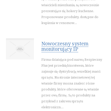
SPORT
właścicieli mieszkania, są nowocześnie
IMPREZY INTEGRACYJNE
prezentujące się hokery kuchenne.
HOBBY
Proponowane produkty, dostępne do
ZAJĘCIA SPORTOWE I REKREACYJNE
kupienia w renomow...
PRZEMYSŁ
INFORMATYCZNE
Nowoczesny system
RESTAURACJE, CATERING
monitorujący IP
FOTOGRAFIA
ADWOKACI, PORADY PRAWNE
Firma działająca pod nazwą Bezpieczny
Plus jest przedsiębiorstwem, które
ŚLUB I WESELE
zajmuje się dystrybucją wszelkiej maści
SPRZĄTANIE, PORZĄDKOWANIE
sprzętu. Na stronie internetowej tej
SERWIS
właśnie firmy można znaleźć różne
OPIEKA
produkty, które oferowane są właśnie
INNE USŁUGI
przez ową firmę. Są to produkty na
przykład z zakresu sprzętu
WAKACJE
elektroniczn...
HOTELE I NOCLEGI