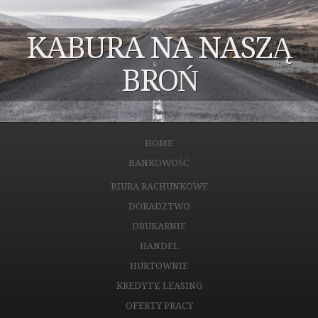
KABURA NA NASZĄ
BROŃ
HOME
BANKOWOŚĆ
BIURA RACHUNKOWE
DORADZTWO
DRUKARNIE
HANDEL
HURTOWNIE
KREDYTY, LEASING
OFERTY PRACY