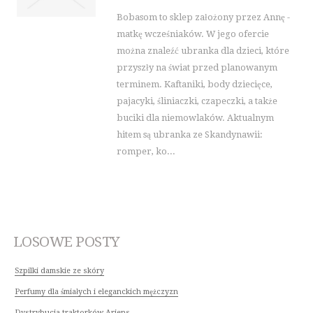
Bobasom to sklep założony przez Annę -
matkę wcześniaków. W jego ofercie
można znaleźć ubranka dla dzieci, które
przyszły na świat przed planowanym
terminem. Kaftaniki, body dziecięce,
pajacyki, śliniaczki, czapeczki, a także
buciki dla niemowlaków. Aktualnym
hitem są ubranka ze Skandynawii:
romper, ko...
LOSOWE POSTY
Szpilki damskie ze skóry
Perfumy dla śmiałych i eleganckich mężczyzn
Dystrybucja traktorków Ariens