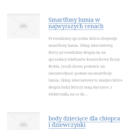
PODRÓŻE
WYPOCZYNEK
Smartfony lumia w
najwyższych cenach
WDZIĘK
DIETETYKA, ODCHUDZANIE
Prowadzimy sprzedaż która obejmuje
KOSMETYKI
smartfony lumia. Sklep internetowy,
LECZENIE
który prowadzimy skupia się na
SALONY KOSMETYCZNE
sprzedaży telefonów komórkowy firmy
Nokia. Jeżeli chcesz postawić na
SPRZĘT MEDYCZNY
niezawodność postaw na smartfony
SOFTWARE
lumia. Sklep internetowy to miejsce które
OPROGRAMOWANIE
skupia ludzi którzy mają styczność z
elektroniką na co dz...
STRONY INTERNETOWE
KONTAKT
body dziecięce dla chłopca
i dziewczynki