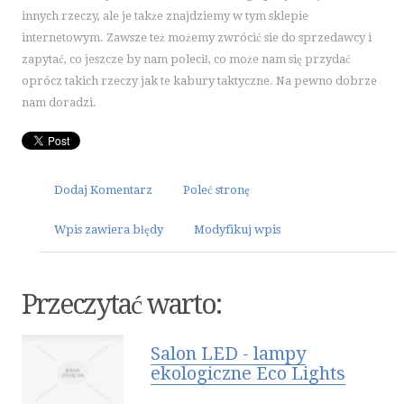
KURSY I SZKOLENIA
innych rzeczy, ale je także znajdziemy w tym sklepie
TŁUMACZENIA
internetowym. Zawsze też możemy zwrócić sie do sprzedawcy i
zapytać, co jeszcze by nam polecił, co może nam się przydać
E-SPRZEDAŻ
oprócz takich rzeczy jak te kabury taktyczne. Na pewno dobrze
BIŻUTERIA
nam doradzi.
DLA DZIECI
MEBLE
WYPOSAŻENIE WNĘTRZ
Dodaj Komentarz
Poleć stronę
WYPOSAŻENIE ŁAZIENKI
ODZIEŻ
Wpis zawiera błędy
Modyfikuj wpis
SPORT
ELEKTRONIKA, RTV, AGD
Przeczytać warto:
ART. DLA ZWIERZĄT
OGRÓD, ROŚLINY
CHEMIA
Salon LED - lampy
ekologiczne Eco Lights
ART. SPOŻYWCZE
INNE SKLEPY