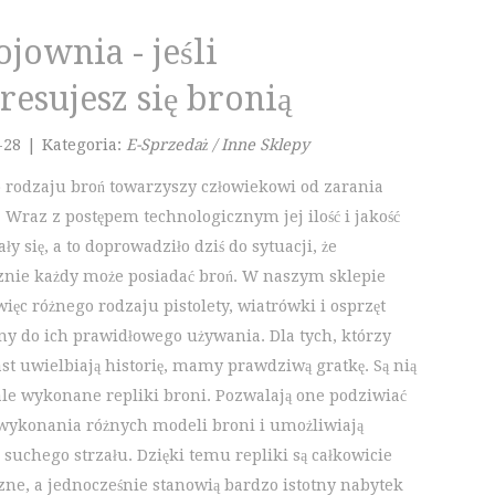
jownia - jeśli
resujesz się bronią
-28
|
Kategoria:
E-Sprzedaż / Inne Sklepy
 rodzaju broń towarzyszy człowiekowi od zarania
. Wraz z postępem technologicznym jej ilość i jakość
ły się, a to doprowadziło dziś do sytuacji, że
znie każdy może posiadać broń. W naszym sklepie
ięc różnego rodzaju pistolety, wiatrówki i osprzęt
ny do ich prawidłowego używania. Dla tych, którzy
st uwielbiają historię, mamy prawdziwą gratkę. Są nią
le wykonane repliki broni. Pozwalają one podziwiać
wykonania różnych modeli broni i umożliwiają
 suchego strzału. Dzięki temu repliki są całkowicie
zne, a jednocześnie stanowią bardzo istotny nabytek