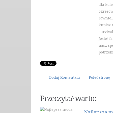
dla kol
okresów.
również
kupisz 
surviva
Jesteś 
nasz spe
potrzeb
Dodaj Komentarz
Poleć stronę
Przeczytać warto:
Najlepsza m