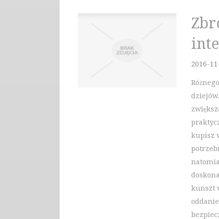
Zbro
inte
2016-11
Różnego
dziejów
zwiększa
praktyc
kupisz w
potrzeb
natomia
doskona
kunszt 
oddanie
bezpiec