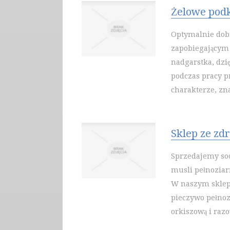
Żelowe podk
Optymalnie dob
zapobiegającym 
nadgarstka, dzię
podczas pracy 
charakterze, zn
Sklep ze zd
Sprzedajemy soc
musli pełnoziar
W naszym sklepi
pieczywo pełnoz
orkiszową i raz