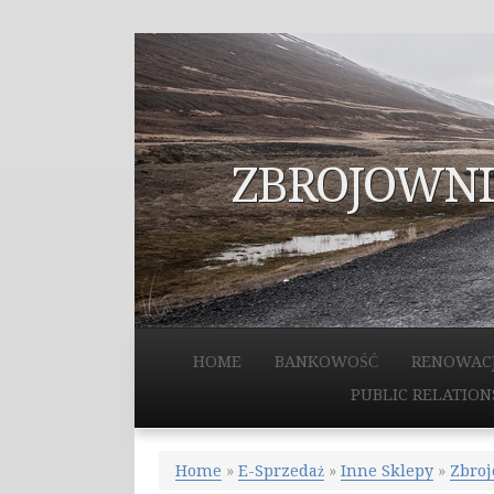
ZBROJOWNIA
HOME
BANKOWOŚĆ
RENOWAC
PUBLIC RELATION
Home
»
E-Sprzedaż
»
Inne Sklepy
»
Zbroj