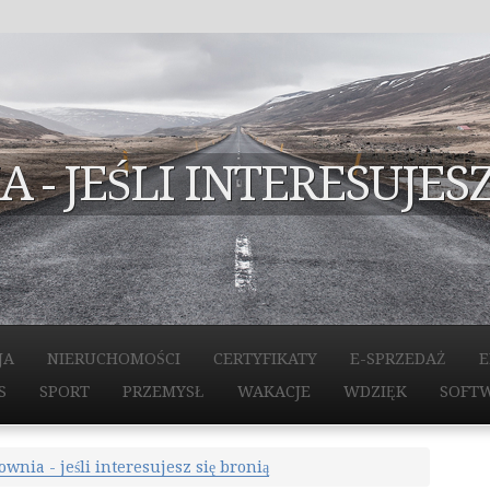
 - JEŚLI INTERESUJESZ
JA
NIERUCHOMOŚCI
CERTYFIKATY
E-SPRZEDAŻ
E
S
SPORT
PRZEMYSŁ
WAKACJE
WDZIĘK
SOFT
ownia - jeśli interesujesz się bronią