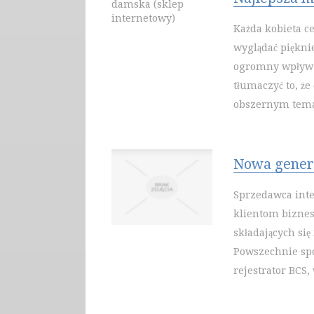
Każda kobieta c
wyglądać piękni
ogromny wpływ 
tłumaczyć to, że
obszernym temat
Nowa genera
Sprzedawca inte
klientom biznes
składających si
Powszechnie spo
rejestrator BCS,