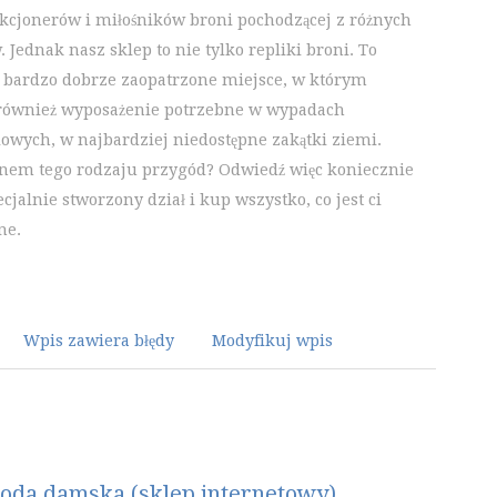
ekcjonerów i miłośników broni pochodzącej z różnych
 Jednak nasz sklep to nie tylko repliki broni. To
 bardzo dobrze zaopatrzone miejsce, w którym
również wyposażenie potrzebne w wypadach
lowych, w najbardziej niedostępne zakątki ziemi.
fanem tego rodzaju przygód? Odwiedź więc koniecznie
cjalnie stworzony dział i kup wszystko, co jest ci
ne.
Wpis zawiera błędy
Modyfikuj wpis
oda damska (sklep internetowy)