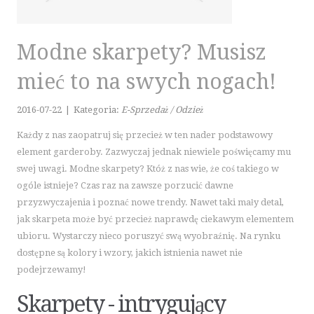
KURSY JĘZYKOWE
KONFERENCJE, SALE SZKOLENIOWE
KURSY I SZKOLENIA
Modne skarpety? Musisz
TŁUMACZENIA
mieć to na swych nogach!
E-SPRZEDAŻ
BIŻUTERIA
2016-07-22
|
Kategoria:
E-Sprzedaż / Odzież
DLA DZIECI
Każdy z nas zaopatruj się przecież w ten nader podstawowy
MEBLE
element garderoby. Zazwyczaj jednak niewiele poświęcamy mu
WYPOSAŻENIE WNĘTRZ
swej uwagi. Modne skarpety? Któż z nas wie, że coś takiego w
ogóle istnieje? Czas raz na zawsze porzucić dawne
WYPOSAŻENIE ŁAZIENKI
przyzwyczajenia i poznać nowe trendy. Nawet taki mały detal,
ODZIEŻ
jak skarpeta może być przecież naprawdę ciekawym elementem
SPORT
ubioru. Wystarczy nieco poruszyć swą wyobraźnię. Na rynku
ELEKTRONIKA, RTV, AGD
dostępne są kolory i wzory, jakich istnienia nawet nie
ART. DLA ZWIERZĄT
podejrzewamy!
OGRÓD, ROŚLINY
Skarpety - intrygujący
CHEMIA