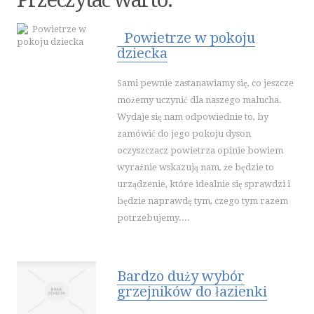
INNE AGENCJE
SPORT
Powietrze w pokoju
dziecka
IMPREZY INTEGRACYJNE
HOBBY
Sami pewnie zastanawiamy się, co jeszcze
ZAJĘCIA SPORTOWE I REKREACYJNE
możemy uczynić dla naszego malucha.
Wydaje się nam odpowiednie to, by
PRZEMYSŁ
zamówić do jego pokoju dyson
INFORMATYCZNE
oczyszczacz powietrza opinie bowiem
RESTAURACJE, CATERING
wyraźnie wskazują nam, że będzie to
FOTOGRAFIA
urządzenie, które idealnie się sprawdzi i
ADWOKACI, PORADY PRAWNE
będzie naprawdę tym, czego tym razem
potrzebujemy....
ŚLUB I WESELE
SPRZĄTANIE, PORZĄDKOWANIE
SERWIS
Bardzo duży wybór
OPIEKA
grzejników do łazienki
INNE USŁUGI