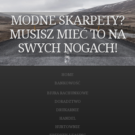
MODNE SKARPETY?
MUSISZ MIEĆ TO NA
SWYCH NOGACH!
HOME
BANKOWOŚĆ
BIURA RACHUNKOWE
DORADZTWO
DRUKARNIE
HANDEL
HURTOWNIE