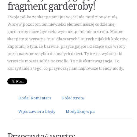
fragment garderoby!
ART. SPOŻYWCZE
INNE SKLEPY
Twoja półka ze skarpetami już więcej nie musi zionąć nudą.
ELEKTRONARZĘDZIA
Wbrew pozorom ten niewielki element naszej codziennej
garderoby może być ciekawym uzupełnieniem stroju. Modne
MASZYNY
skarpety to wyraźne "nie" dla szarych i burych nijakich kolorów.
NARZĘDZIA
Zapomnij o tym, że barwne, przyciągające i cieszące oko wzory
PRZEMYSŁ METALOWY
przeznaczone są tylko dla małych dzieci. Ty też na wybór taki
MOTORYZACJA
wreszcie możesz sobie pozwolić. To nie ekstrawagancja. To
korzystanie z tego, co przynoszą nam najnowsze trendy mody.
TRANSPORT
CZĘŚCI SAMOCHODOWE
WYNAJEM
USŁUGI MOTORYZACYJNE
Dodaj Komentarz
Poleć stronę
SALONY, KOMISY
Wpis zawiera błędy
Modyfikuj wpis
PUBLIC RELATIONS
AGENCJE REKLAMOWE
MATERIAŁY REKLAMOWE
Przeczytać warto: