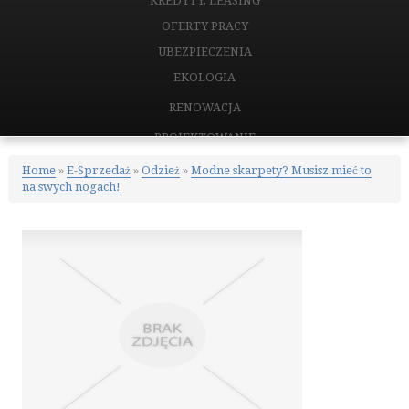
KREDYTY, LEASING
OFERTY PRACY
UBEZPIECZENIA
EKOLOGIA
RENOWACJA
PROJEKTOWANIE
REMONTY, ELEKTRYK, HYDRAULIK
Home
»
E-Sprzedaż
»
Odzież
»
Modne skarpety? Musisz mieć to
na swych nogach!
MATERIAŁY BUDOWLANE
NIERUCHOMOŚCI
DRZWI I OKNA
KLIMATYZACJA I WENTYLACJA
NIERUCHOMOŚCI, DZIAŁKI
DOMY, MIESZKANIA
CERTYFIKATY
PLACÓWKI EDUKACYJNE