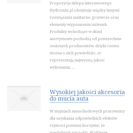
Propozycja sklepu internetowego
WAKACJE
Hydromix.pl obejmuje między innymi
HOTELE I NOCLEGI
rozwiązania sanitarne, grzewcze oraz
PODRÓŻE
elementy wyposażenia łazienek.
WYPOCZYNEK
Produkty wchodzące w skład
asortymentu pochodzą od powszechnie
WDZIĘK
cenionych producentów, dzięki czemu
DIETETYKA, ODCHUDZANIE
można o nich powiedzieć, że
KOSMETYKI
reprezentują najwyższą jakość
LECZENIE
wykonania, ...
SALONY KOSMETYCZNE
SPRZĘT MEDYCZNY
Wysokiej jakości akcesoria
SOFTWARE
do mucia auta
OPROGRAMOWANIE
STRONY INTERNETOWE
W myjniach samochodowych pracownicy
dla uzyskania odpowiednich efektów
KONTAKT
czystości powinni korzystać ze
specjalnych narzędzi. W sklepie