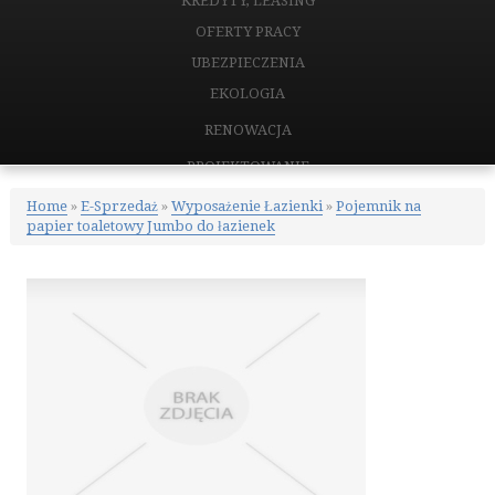
KREDYTY, LEASING
OFERTY PRACY
UBEZPIECZENIA
EKOLOGIA
RENOWACJA
PROJEKTOWANIE
REMONTY, ELEKTRYK, HYDRAULIK
Home
»
E-Sprzedaż
»
Wyposażenie Łazienki
»
Pojemnik na
papier toaletowy Jumbo do łazienek
MATERIAŁY BUDOWLANE
NIERUCHOMOŚCI
DRZWI I OKNA
KLIMATYZACJA I WENTYLACJA
NIERUCHOMOŚCI, DZIAŁKI
DOMY, MIESZKANIA
CERTYFIKATY
PLACÓWKI EDUKACYJNE