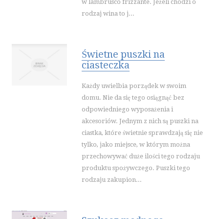
w lambrusco frizzante. Jeżeli chodzi o
WAKACJE
rodzaj wina to j...
HOTELE I NOCLEGI
PODRÓŻE
WYPOCZYNEK
Świetne puszki na
ciasteczka
WDZIĘK
DIETETYKA, ODCHUDZANIE
Każdy uwielbia porządek w swoim
KOSMETYKI
domu. Nie da się tego osiągnąć bez
LECZENIE
odpowiedniego wyposażenia i
akcesoriów. Jednym z nich są puszki na
SALONY KOSMETYCZNE
ciastka, które świetnie sprawdzają się nie
SPRZĘT MEDYCZNY
tylko, jako miejsce, w którym można
SOFTWARE
przechowywać duże ilości tego rodzaju
produktu spożywczego. Puszki tego
OPROGRAMOWANIE
rodzaju zakupion...
STRONY INTERNETOWE
KONTAKT