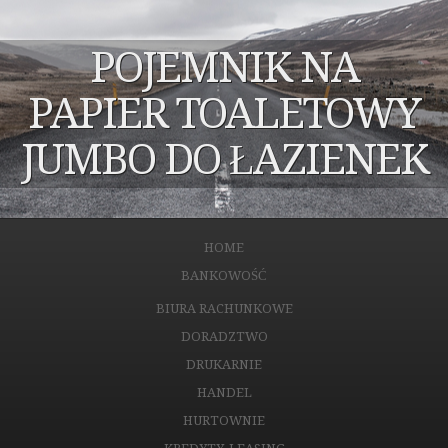
POJEMNIK NA
PAPIER TOALETOWY
JUMBO DO ŁAZIENEK
HOME
BANKOWOŚĆ
BIURA RACHUNKOWE
DORADZTWO
DRUKARNIE
HANDEL
HURTOWNIE