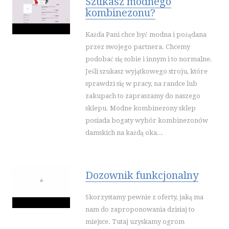
Szukasz modnego
kombinezonu?
Każda Pani chce być modna i pożądana
przez swojego partnera. Chcemy
podobać się sobie i innym i to normalne.
Jeśli szukasz wyjątkowego stroju, które
sprawdzi się w pracy, na randce lub
zakupach to zapraszamy do naszego
sklepu. Modne kombinezony sklep
posiada bogaty wybór kombinezonów
damskich na każdą oka...
Dozownik funkcjonalny
Skorzystamy pewnie z oferty, jaką ma
nam do zaproponowania dzisiaj to
miejsce. Tutaj uzyskamy ogrom