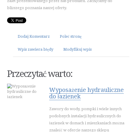
zalet prezentowanego przez nas produktu. Zachęcamy do
ART. SPOŻYWCZE
bliższego poznania naszej oferty.
INNE SKLEPY
ELEKTRONARZĘDZIA
MASZYNY
Dodaj Komentarz
Poleć stronę
NARZĘDZIA
PRZEMYSŁ METALOWY
Wpis zawiera błędy
Modyfikuj wpis
MOTORYZACJA
TRANSPORT
Przeczytać warto:
CZĘŚCI SAMOCHODOWE
WYNAJEM
Wyposażenie hydrauliczne
USŁUGI MOTORYZACYJNE
do łazienek
SALONY, KOMISY
Zawory do wody, pompki i wiele innych
PUBLIC RELATIONS
podobnych instalacji hydraulicznych do
AGENCJE REKLAMOWE
łazienek w domach i mieszkaniach można
MATERIAŁY REKLAMOWE
znaleźć w ofercie naszego sklepu