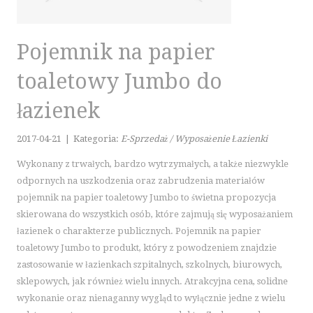
KURSY JĘZYKOWE
KONFERENCJE, SALE SZKOLENIOWE
KURSY I SZKOLENIA
Pojemnik na papier
TŁUMACZENIA
toaletowy Jumbo do
E-SPRZEDAŻ
łazienek
BIŻUTERIA
DLA DZIECI
2017-04-21
|
Kategoria:
E-Sprzedaż / Wyposażenie Łazienki
MEBLE
Wykonany z trwałych, bardzo wytrzymałych, a także niezwykle
WYPOSAŻENIE WNĘTRZ
odpornych na uszkodzenia oraz zabrudzenia materiałów
WYPOSAŻENIE ŁAZIENKI
pojemnik na papier toaletowy Jumbo to świetna propozycja
ODZIEŻ
skierowana do wszystkich osób, które zajmują się wyposażaniem
SPORT
łazienek o charakterze publicznych. Pojemnik na papier
ELEKTRONIKA, RTV, AGD
toaletowy Jumbo to produkt, który z powodzeniem znajdzie
ART. DLA ZWIERZĄT
zastosowanie w łazienkach szpitalnych, szkolnych, biurowych,
sklepowych, jak również wielu innych. Atrakcyjna cena, solidne
OGRÓD, ROŚLINY
wykonanie oraz nienaganny wygląd to wyłącznie jedne z wielu
CHEMIA