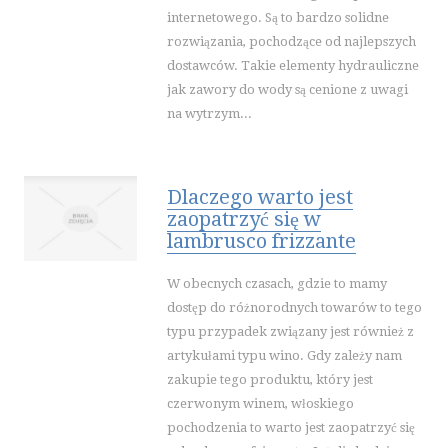
INNE AGENCJE
internetowego. Są to bardzo solidne
rozwiązania, pochodzące od najlepszych
SPORT
dostawców. Takie elementy hydrauliczne
IMPREZY INTEGRACYJNE
jak zawory do wody są cenione z uwagi
HOBBY
na wytrzym...
ZAJĘCIA SPORTOWE I REKREACYJNE
PRZEMYSŁ
Dlaczego warto jest
INFORMATYCZNE
zaopatrzyć się w
RESTAURACJE, CATERING
lambrusco frizzante
FOTOGRAFIA
W obecnych czasach, gdzie to mamy
ADWOKACI, PORADY PRAWNE
dostęp do różnorodnych towarów to tego
ŚLUB I WESELE
typu przypadek związany jest również z
SPRZĄTANIE, PORZĄDKOWANIE
artykułami typu wino. Gdy zależy nam
SERWIS
zakupie tego produktu, który jest
OPIEKA
czerwonym winem, włoskiego
INNE USŁUGI
pochodzenia to warto jest zaopatrzyć się