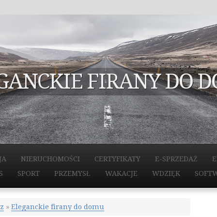
GANCKIE FIRANY DO 
JA
NIERUCHOMOŚCI
CERTYFIKATY
E-SPRZEDAŻ
E
S
SPORT
PRZEMYSŁ
WAKACJE
WDZIĘK
SOFT
z
»
Eleganckie firany do domu