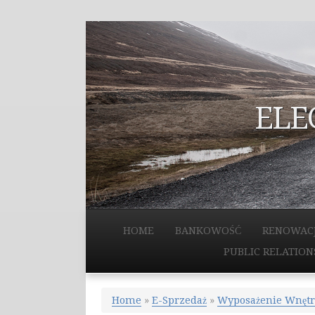
ELE
HOME
BANKOWOŚĆ
RENOWAC
PUBLIC RELATION
Home
»
E-Sprzedaż
»
Wyposażenie Wnętr