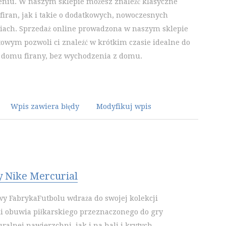
eniu. W naszym sklepie możesz znaleźć klasyczne
firan, jak i takie o dodatkowych, nowoczesnych
iach. Sprzedaż online prowadzona w naszym sklepie
towym pozwoli ci znaleźć w krótkim czasie idealne do
 domu firany, bez wychodzenia z domu.
Wpis zawiera błędy
Modyfikuj wpis
 Nike Mercurial
wy FabrykaFutbolu wdraża do swojej kolekcji
li obuwia piłkarskiego przeznaczonego do gry
ralnej nawierzchni, jak i na hali i krytych