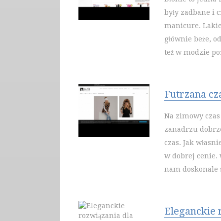
były zadbane i c
manicure. Lakie
głównie beże, od
też w modzie poz
Futrzana cz
Na zimowy czas 
zanadrzu dobrze
czas. Jak własn
w dobrej cenie.
nam doskonale sł
Eleganckie 