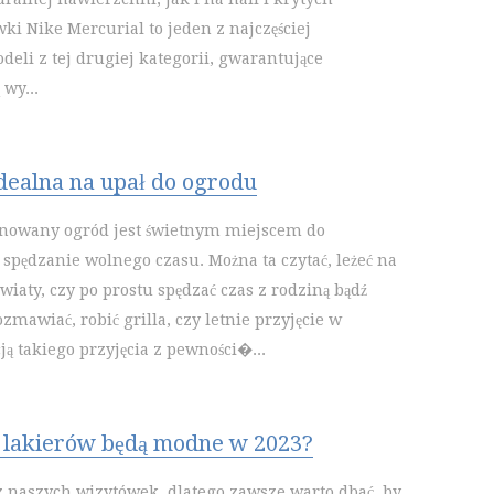
ki Nike Mercurial to jeden z najczęściej
eli z tej drugiej kategorii, gwarantujące
wy...
idealna na upał do ogrodu
gnowany ogród jest świetnym miejscem do
spędzanie wolnego czasu. Można ta czytać, leżeć na
wiaty, czy po prostu spędzać czas z rodziną bądź
ozmawiać, robić grilla, czy letnie przyjęcie w
ją takiego przyjęcia z pewności�...
y lakierów będą modne w 2023?
 z naszych wizytówek, dlatego zawsze warto dbać, by