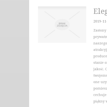
Ele
2019-11
Zasłony
prywatn
naszego
atrakcy
produce
stanie 
jakość.
twojemu
one uzy
pomiesz
cechuje
piękny 