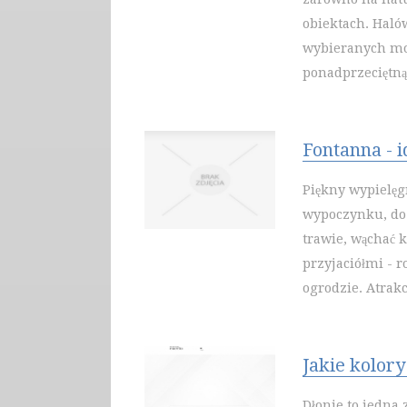
obiektach. Halów
wybieranych mod
ponadprzeciętną 
Fontanna - 
Piękny wypielę
wypoczynku, do 
trawie, wąchać k
przyjaciółmi - r
ogrodzie. Atrakc
Jakie kolor
Dłonie to jedna