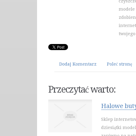
czyszcz
modele 
zdobien
interne
twojego
Dodaj Komentarz
Poleć stronę
Przeczytać warto:
Halowe buty
Sklep interneto
dziesiątki mode
zarówno na natu