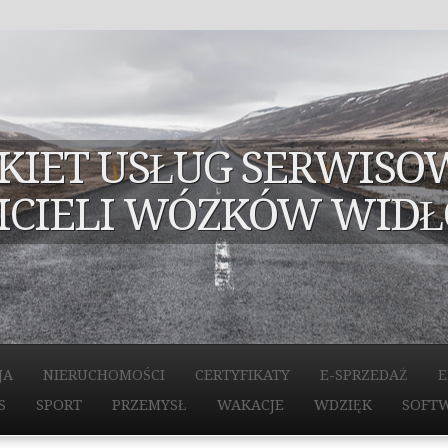
AKIET USŁUG SERWISO
ICIELI WÓZKÓW WID
JA
NIERUCHOMOŚCI
CERTYFIKATY
E-SPRZEDAŻ
E
S
SPORT
PRZEMYSŁ
WAKACJE
WDZIĘK
SOFT