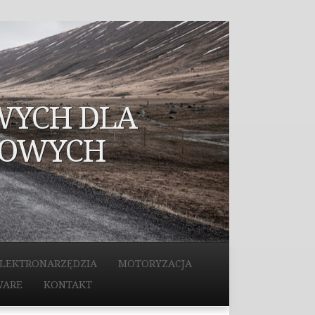
WYCH DLA
ŁOWYCH
LEKTRONARZĘDZIA
MOTORYZACJA
WARE
KONTAKT