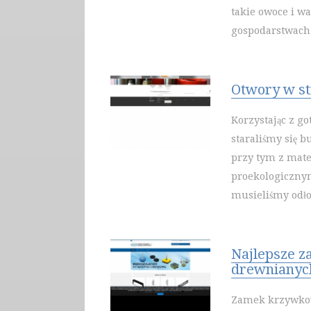
takie owoce i w
gospodarstwach 
Otwory w st
Korzystając z g
staraliśmy się b
przy tym z mate
proekologicznym
musieliśmy odłoż
Najlepsze z
drewnianyc
Zamek krzywkow