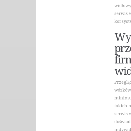
widłowy
serwis
korzyst
Wy
prz
fir
wi
Przeglą
wózków 
minimum
takich 
serwis 
doświad
indywid