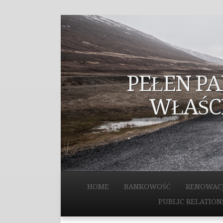
PEŁEN P
WŁAŚC
HOME
BANKOWOŚĆ
RENOWAC
PUBLIC RELATION