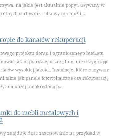
arzywa, na jakie jest aktualnie popyt. Używany w
rolnych sortownik rolkowy ma możli...
ropie do kanałów rekuperacji
otowego projektu domu i ograniczonego budżetu
udować jak najbardziej oszczędnie, nie rezygnując
riałów wysokiej jakości. Instalacje, które nazywam
i takie jak panele fotowoltaiczne czy rekuperację
yć na bliżej nieokreśloną p...
amki do mebli metalowych i
h
y znajduje duże zastosowanie na przykład w