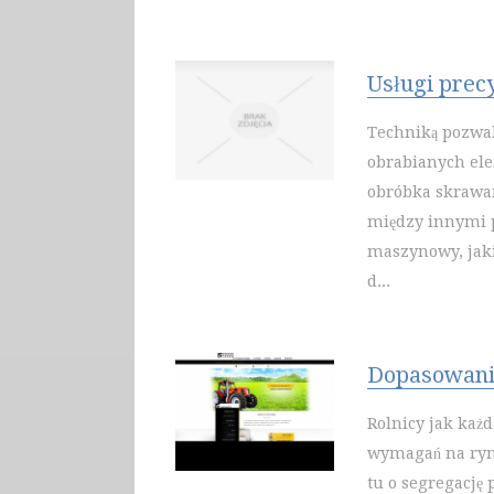
Usługi prec
Techniką pozwal
obrabianych el
obróbka skrawan
między innymi 
maszynowy, jak
d...
Dopasowanie
Rolnicy jak każ
wymagań na ryn
tu o segregację