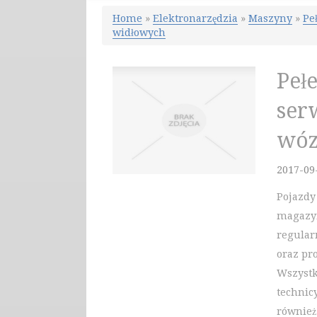
Home
»
Elektronarzędzia
»
Maszyny
»
Pe
widłowych
Peł
ser
wóz
2017-09
Pojazdy
magazy
regular
oraz pr
Wszystk
technic
również