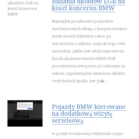
Badania układów EGR na
PUBLIC RELATIONS
koszt koncernu BMW
AGENCJE REKLAMOWE
Najwięksi producenci pojazdów
MATERIAŁY REKLAMOWE
mechanicznych dbają o bezpieczeństwo
INNE AGENCJE
jazdy swoich klientów, także po
SPORT
wyruszeniu z salonu, mają do tego celu
narzędzie, jakim jest akcja naprawcza.
IMPREZY INTEGRACYJNE
Każda akcja serwisowa BMW EGR
HOBBY
poczytywana jest przez producenta za
ZAJĘCIA SPORTOWE I REKREACYJNE
sukces, zapobieganie awariom układu
recyrkulacji spalin, jest gł�...
PRZEMYSŁ
INFORMATYCZNE
RESTAURACJE, CATERING
Pojazdy BMW kierowane
FOTOGRAFIA
na dodatkową wizytę
ADWOKACI, PORADY PRAWNE
serwisową
ŚLUB I WESELE
w prasie branżowej relatywnie często
SPRZĄTANIE, PORZĄDKOWANIE