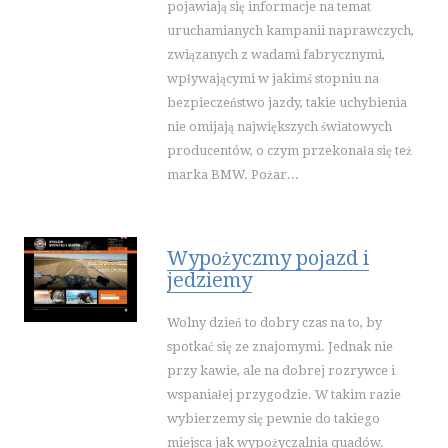
pojawiają się informacje na temat
SERWIS
uruchamianych kampanii naprawczych,
OPIEKA
związanych z wadami fabrycznymi,
INNE USŁUGI
wpływającymi w jakimś stopniu na
bezpieczeństwo jazdy, takie uchybienia
WAKACJE
nie omijają największych światowych
HOTELE I NOCLEGI
producentów, o czym przekonała się też
PODRÓŻE
marka BMW. Pożar...
WYPOCZYNEK
WDZIĘK
Wypożyczmy pojazd i
DIETETYKA, ODCHUDZANIE
jedziemy
KOSMETYKI
LECZENIE
Wolny dzień to dobry czas na to, by
SALONY KOSMETYCZNE
spotkać się ze znajomymi. Jednak nie
SPRZĘT MEDYCZNY
przy kawie, ale na dobrej rozrywce i
wspaniałej przygodzie. W takim razie
SOFTWARE
wybierzemy się pewnie do takiego
OPROGRAMOWANIE
miejsca jak wypożyczalnia quadów.