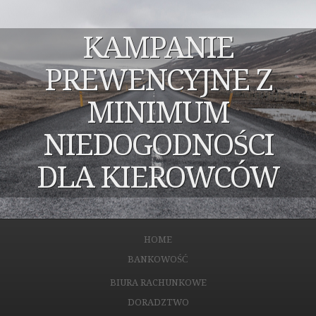
KAMPANIE
PREWENCYJNE Z
MINIMUM
NIEDOGODNOŚCI
DLA KIEROWCÓW
HOME
BANKOWOŚĆ
BIURA RACHUNKOWE
DORADZTWO