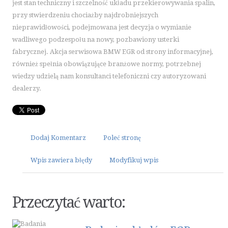
jest stan techniczny i szczelność układu przekierowywania spalin,
ART. DLA ZWIERZĄT
przy stwierdzeniu chociażby najdrobniejszych
OGRÓD, ROŚLINY
nieprawidłowości, podejmowana jest decyzja o wymianie
CHEMIA
wadliwego podzespołu na nowy, pozbawiony usterki
fabrycznej. Akcja serwisowa BMW EGR od strony informacyjnej,
ART. SPOŻYWCZE
również spełnia obowiązujące branżowe normy, potrzebnej
INNE SKLEPY
wiedzy udzielą nam konsultanci telefoniczni czy autoryzowani
ELEKTRONARZĘDZIA
dealerzy.
MASZYNY
NARZĘDZIA
PRZEMYSŁ METALOWY
Dodaj Komentarz
Poleć stronę
MOTORYZACJA
Wpis zawiera błędy
Modyfikuj wpis
TRANSPORT
CZĘŚCI SAMOCHODOWE
WYNAJEM
Przeczytać warto:
USŁUGI MOTORYZACYJNE
SALONY, KOMISY