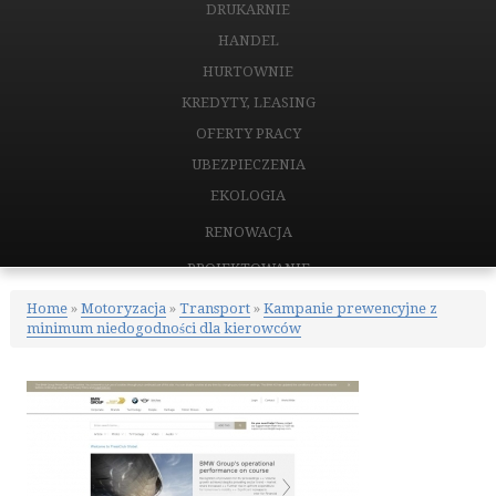
DRUKARNIE
HANDEL
HURTOWNIE
KREDYTY, LEASING
OFERTY PRACY
UBEZPIECZENIA
EKOLOGIA
RENOWACJA
PROJEKTOWANIE
REMONTY, ELEKTRYK, HYDRAULIK
Home
»
Motoryzacja
»
Transport
»
Kampanie prewencyjne z
minimum niedogodności dla kierowców
MATERIAŁY BUDOWLANE
NIERUCHOMOŚCI
DRZWI I OKNA
KLIMATYZACJA I WENTYLACJA
NIERUCHOMOŚCI, DZIAŁKI