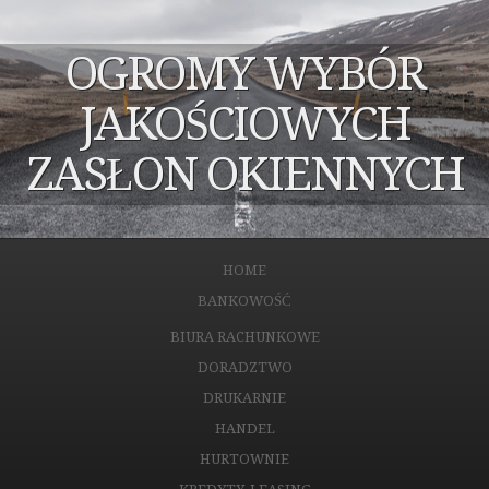
OGROMY WYBÓR
JAKOŚCIOWYCH
ZASŁON OKIENNYCH
HOME
BANKOWOŚĆ
BIURA RACHUNKOWE
DORADZTWO
DRUKARNIE
HANDEL
HURTOWNIE