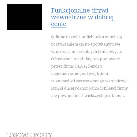
Funkcjonalne drzwi
wewnętrzne w dobrej
cenie
Solidne drzwi z polichlorku winylu są
rozwiązaniem często spotykanym we
wnętrzach mieszkalnych i biurowych.
Oferowane produkty proponowane
przez firmę OLA są bardzo
niejednorodne pod względem
rozmiarów i zastosowanego wzornictwa.
Dzięki dużej różnorodności klienci firmy
nie powinni mieć większych problem...
LOSOWE POSTY