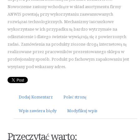
ART. SPOŻYWCZE
Nowoczesne zasłony wchodzące w skład asortymentu firmy
INNE SKLEPY
ANWIS powstają przy wykorzystaniu zaawansowanych
rozwiązań technologicznych. Mechanizmy łańcuszkowe
ELEKTRONARZĘDZIA
wykorzystane w ich przypadku są bardzo wytrzymałe na
MASZYNY
odkształcenie i dlatego świetnie wywiązują się z powierzonych
NARZĘDZIA
zadań. Zamówienia na produkty złożone drogą internetową są
PRZEMYSŁ METALOWY
realizowane przez pracowników prezentowanego sklepu w
profesjonalny sposób. Produkt po fachowym zapakowaniu jest
MOTORYZACJA
wysyłany pod wskazany adres.
TRANSPORT
CZĘŚCI SAMOCHODOWE
WYNAJEM
Dodaj Komentarz
Poleć stronę
USŁUGI MOTORYZACYJNE
SALONY, KOMISY
Wpis zawiera błędy
Modyfikuj wpis
PUBLIC RELATIONS
AGENCJE REKLAMOWE
Przeczytać warto:
MATERIAŁY REKLAMOWE