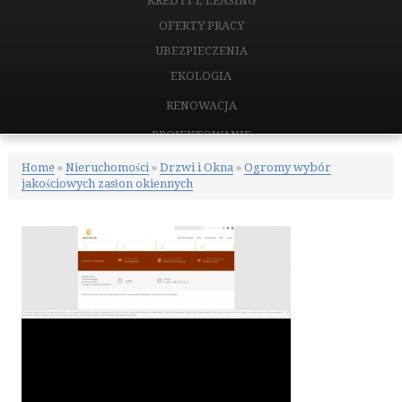
KREDYTY, LEASING
OFERTY PRACY
UBEZPIECZENIA
EKOLOGIA
RENOWACJA
PROJEKTOWANIE
REMONTY, ELEKTRYK, HYDRAULIK
Home
»
Nieruchomości
»
Drzwi i Okna
»
Ogromy wybór
jakościowych zasłon okiennych
MATERIAŁY BUDOWLANE
NIERUCHOMOŚCI
DRZWI I OKNA
KLIMATYZACJA I WENTYLACJA
NIERUCHOMOŚCI, DZIAŁKI
DOMY, MIESZKANIA
CERTYFIKATY
PLACÓWKI EDUKACYJNE