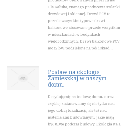
produktów, oferowanych przez firmę
WAKACJE
Ola Kaliska, znanego producenta stolarki
HOTELE I NOCLEGI
drzwiowej i okiennej. Drzwi PCV to
przede wszystkim typowe drzwi
PODRÓŻE
balkonowe, stosowane przede wszystkim
WYPOCZYNEK
w mieszkaniach w budynkach
WDZIĘK
wielorodzinnych. Drzwi balkonowe PCV
DIETETYKA, ODCHUDZANIE
mogą być podzielone na pół i skład...
KOSMETYKI
LECZENIE
Postaw na ekologię.
SALONY KOSMETYCZNE
Zamieszkaj w naszym
SPRZĘT MEDYCZNY
domu.
SOFTWARE
Decydując się na budowę domu, coraz
OPROGRAMOWANIE
częściej zastanawiamy się nie tylko nad
STRONY INTERNETOWE
jego dobrą lokalizacją, ale też nad
KONTAKT
materiałami budowlanymi, jakie mają
być użyte podczas budowy. Ekologia stała