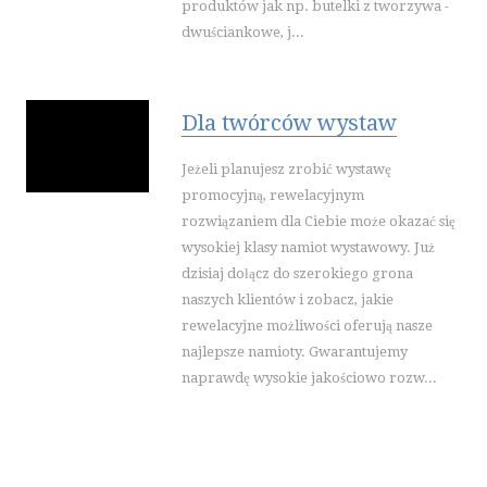
produktów jak np. butelki z tworzywa -
dwuściankowe, j...
Dla twórców wystaw
Jeżeli planujesz zrobić wystawę
promocyjną, rewelacyjnym
rozwiązaniem dla Ciebie może okazać się
wysokiej klasy namiot wystawowy. Już
dzisiaj dołącz do szerokiego grona
naszych klientów i zobacz, jakie
rewelacyjne możliwości oferują nasze
najlepsze namioty. Gwarantujemy
naprawdę wysokie jakościowo rozw...