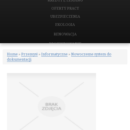
KREDYTY, LEASING
OFERTY PRACY
UBEZPIECZENIA
EKOLOGIA
RENOWACJA
PROJEKTOWANIE
REMONTY, ELEKTRYK, HYDRAULIK
Home
»
Przemysł
»
Informatyczne
»
Nowoczesne system do
dokumentacji
MATERIAŁY BUDOWLANE
NIERUCHOMOŚCI
DRZWI I OKNA
KLIMATYZACJA I WENTYLACJA
NIERUCHOMOŚCI, DZIAŁKI
DOMY, MIESZKANIA
CERTYFIKATY
PLACÓWKI EDUKACYJNE