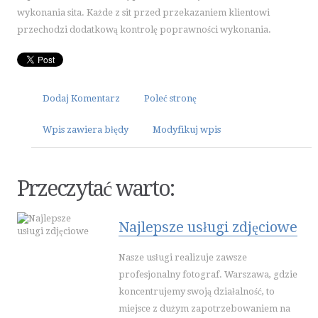
wykonania sita. Każde z sit przed przekazaniem klientowi
ELEKTRONARZĘDZIA
przechodzi dodatkową kontrolę poprawności wykonania.
MASZYNY
NARZĘDZIA
PRZEMYSŁ METALOWY
Dodaj Komentarz
Poleć stronę
MOTORYZACJA
Wpis zawiera błędy
TRANSPORT
Modyfikuj wpis
CZĘŚCI SAMOCHODOWE
WYNAJEM
Przeczytać warto:
USŁUGI MOTORYZACYJNE
SALONY, KOMISY
Najlepsze usługi zdjęciowe
PUBLIC RELATIONS
AGENCJE REKLAMOWE
Nasze usługi realizuje zawsze
profesjonalny fotograf. Warszawa, gdzie
MATERIAŁY REKLAMOWE
koncentrujemy swoją działalność, to
INNE AGENCJE
miejsce z dużym zapotrzebowaniem na