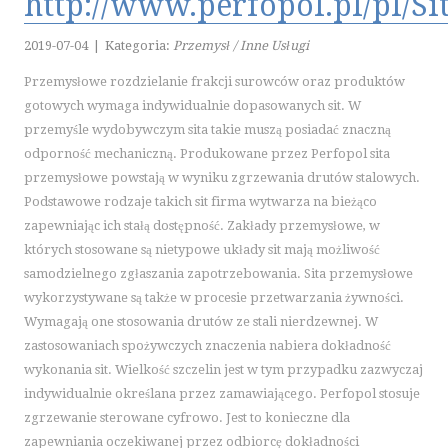
http://www.perfopol.pl/pl/S
KURSY I SZKOLENIA
TŁUMACZENIA
2019-07-04
|
Kategoria:
Przemysł / Inne Usługi
E-SPRZEDAŻ
Przemysłowe rozdzielanie frakcji surowców oraz produktów
gotowych wymaga indywidualnie dopasowanych sit. W
BIŻUTERIA
przemyśle wydobywczym sita takie muszą posiadać znaczną
DLA DZIECI
odporność mechaniczną. Produkowane przez Perfopol sita
MEBLE
przemysłowe powstają w wyniku zgrzewania drutów stalowych.
WYPOSAŻENIE WNĘTRZ
Podstawowe rodzaje takich sit firma wytwarza na bieżąco
WYPOSAŻENIE ŁAZIENKI
zapewniając ich stałą dostępność. Zakłady przemysłowe, w
ODZIEŻ
których stosowane są nietypowe układy sit mają możliwość
samodzielnego zgłaszania zapotrzebowania. Sita przemysłowe
SPORT
wykorzystywane są także w procesie przetwarzania żywności.
ELEKTRONIKA, RTV, AGD
Wymagają one stosowania drutów ze stali nierdzewnej. W
ART. DLA ZWIERZĄT
zastosowaniach spożywczych znaczenia nabiera dokładność
OGRÓD, ROŚLINY
wykonania sit. Wielkość szczelin jest w tym przypadku zazwyczaj
CHEMIA
indywidualnie określana przez zamawiającego. Perfopol stosuje
ART. SPOŻYWCZE
zgrzewanie sterowane cyfrowo. Jest to konieczne dla
zapewniania oczekiwanej przez odbiorcę dokładności
INNE SKLEPY