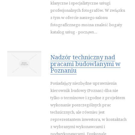
SPORT
klasyczne i specjalistyczne usługi
IMPREZY INTEGRACYJNE
profesjonalnych fotografów. W związku
z tym w ofercie naszego salonu
HOBBY
fotograficznego można znaleźć bogaty
ZAJĘCIA SPORTOWE I REKREACYJNE
katalog usług - począws...
PRZEMYSŁ
INFORMATYCZNE
RESTAURACJE, CATERING
Nadzór techniczny nad
pracami budowlanymi w
FOTOGRAFIA
Poznaniu
ADWOKACI, PORADY PRAWNE
ŚLUB I WESELE
Posiadający niezbędne uprawnienia
SPRZĄTANIE, PORZĄDKOWANIE
kierownik budowy (Poznań) dba nie
tylko o terminowe i zgodne z projektem
SERWIS
wykonanie poszczególnych prac
OPIEKA
technicznych, ale również jest
INNE USŁUGI
reprezentantem inwestora, w kontaktach
WAKACJE
z wybranymi wykonawcami i
podwykonawcami. Doskonale
HOTELE I NOCLEGI