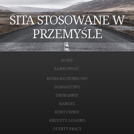
SITA STOSOWANE W
PRZEMYŚLE
HOME
BANKOWOŚĆ
BIURA RACHUNKOWE
DORADZTWO
DRUKARNIE
HANDEL
HURTOWNIE
KREDYTY, LEASING
OFERTY PRACY