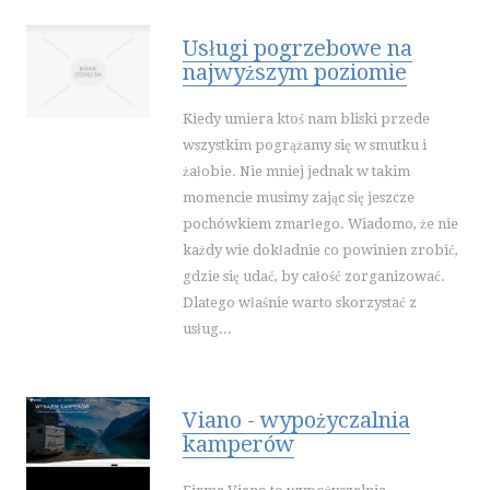
Usługi pogrzebowe na
najwyższym poziomie
Kiedy umiera ktoś nam bliski przede
wszystkim pogrążamy się w smutku i
żałobie. Nie mniej jednak w takim
momencie musimy zając się jeszcze
pochówkiem zmarłego. Wiadomo, że nie
każdy wie dokładnie co powinien zrobić,
gdzie się udać, by całość zorganizować.
Dlatego właśnie warto skorzystać z
usług...
Viano - wypożyczalnia
kamperów