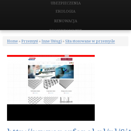
UBEZPIECZENIA
EKOLOGIA
RENOWACJA
PROJEKTOWANIE
REMONTY, ELEKTRYK, HYDRAULIK
Home
»
Przemysł
»
Inne Usługi
»
Sita stosowane w przemyśle
MATERIAŁY BUDOWLANE
NIERUCHOMOŚCI
DRZWI I OKNA
KLIMATYZACJA I WENTYLACJA
NIERUCHOMOŚCI, DZIAŁKI
DOMY, MIESZKANIA
CERTYFIKATY
PLACÓWKI EDUKACYJNE
KURSY JĘZYKOWE
KONFERENCJE, SALE SZKOLENIOWE