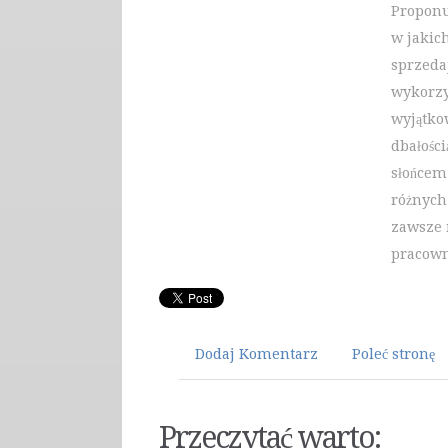
Proponu
w jakic
sprzeda
wykorzy
wyjątko
dbałości
słońcem
różnych
zawsze 
pracown
Dodaj Komentarz
Poleć stronę
Przeczytać warto: