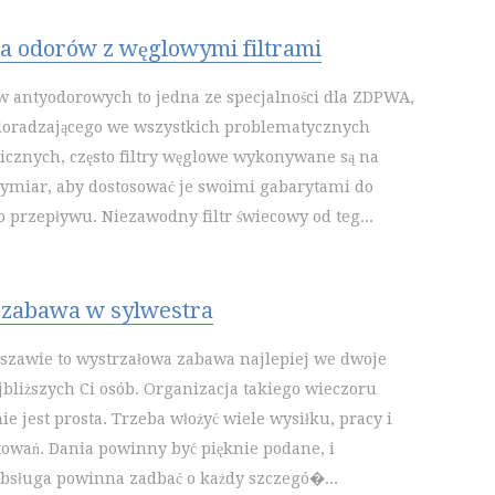
ja odorów z węglowymi filtrami
ów antyodorowych to jedna ze specjalności dla ZDPWA,
doradzającego we wszystkich problematycznych
icznych, często filtry węglowe wykonywane są na
ymiar, aby dostosować je swoimi gabarytami do
o przepływu. Niezawodny filtr świecowy od teg...
 zabawa w sylwestra
szawie to wystrzałowa zabawa najlepiej we dwoje
jbliższych Ci osób. Organizacja takiego wieczoru
e jest prosta. Trzeba włożyć wiele wysiłku, pracy i
towań. Dania powinny być pięknie podane, i
bsługa powinna zadbać o każdy szczegó�...