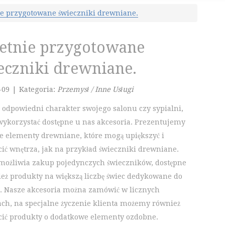
ie przygotowane świeczniki drewniane.
etnie przygotowane
eczniki drewniane.
-09
|
Kategoria:
Przemysł / Inne Usługi
o odpowiedni charakter swojego salonu czy sypialni,
ykorzystać dostępne u nas akcesoria. Prezentujemy
 elementy drewniane, które mogą upiększyć i
ić wnętrza, jak na przykład świeczniki drewniane.
możliwia zakup pojedynczych świeczników, dostępne
ież produkty na większą liczbę świec dedykowane do
i. Nasze akcesoria można zamówić w licznych
ach, na specjalne życzenie klienta możemy również
ić produkty o dodatkowe elementy ozdobne.