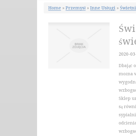
Home
»
Przemysł
»
Inne Usługi
»
Świetn
Świ
świ
2020-03
Dbając 
można w
wygodne
wzbogac
Sklep u
są równ
sypialn
odcieni
wzbogac