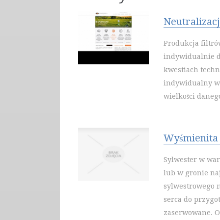
Neutralizac
Produkcja filtr
indywidualnie 
kwestiach techn
indywidualny w
wielkości daneg
Wyśmienita
Sylwester w war
lub w gronie na
sylwestrowego ni
serca do przygo
zaserwowane. O