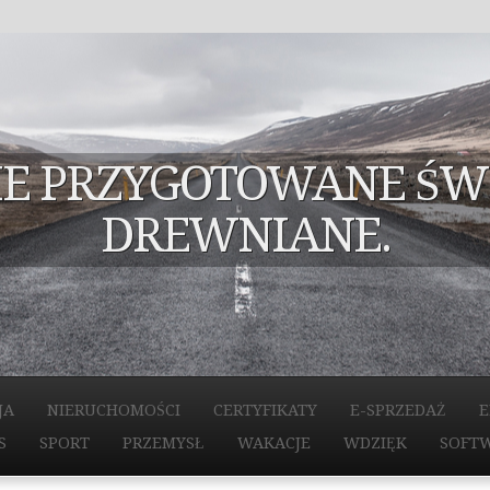
E PRZYGOTOWANE ŚW
DREWNIANE.
JA
NIERUCHOMOŚCI
CERTYFIKATY
E-SPRZEDAŻ
E
S
SPORT
PRZEMYSŁ
WAKACJE
WDZIĘK
SOFT