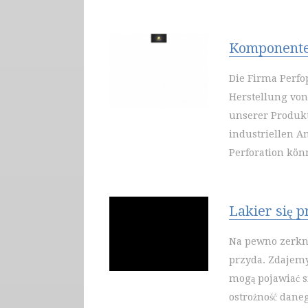
Komponente
Die Firma Perfo
Herstellung von
unserer Produkte
industriellen 
Perforation kön
Lakier się 
Na pewno zerkni
przyda. Zdajemy
mogą pojawiać si
ostrożność dane