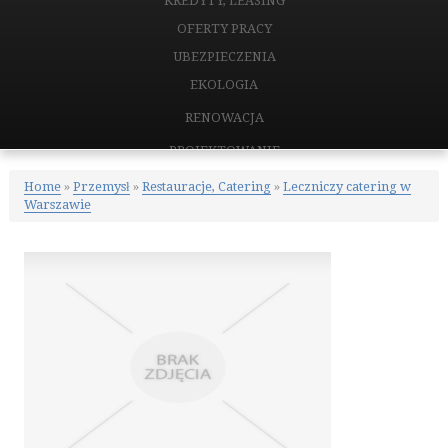
KREDYTY, LEASING
OFERTY PRACY
UBEZPIECZENIA
EKOLOGIA
RENOWACJA
PROJEKTOWANIE
REMONTY, ELEKTRYK, HYDRAULIK
Home
»
Przemysł
»
Restauracje, Catering
»
Leczniczy catering w
Warszawie
MATERIAŁY BUDOWLANE
NIERUCHOMOŚCI
DRZWI I OKNA
KLIMATYZACJA I WENTYLACJA
NIERUCHOMOŚCI, DZIAŁKI
DOMY, MIESZKANIA
CERTYFIKATY
PLACÓWKI EDUKACYJNE