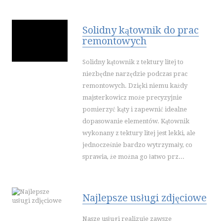
Solidny kątownik do prac
remontowych
Solidny kątownik z tektury litej to
niezbędne narzędzie podczas prac
remontowych. Dzięki niemu każdy
majsterkowicz może precyzyjnie
pomierzyć kąty i zapewnić idealne
dopasowanie elementów. Kątownik
wykonany z tektury litej jest lekki, ale
jednocześnie bardzo wytrzymały, co
sprawia, że można go łatwo prz...
Najlepsze usługi zdjęciowe
Nasze usługi realizuje zawsze