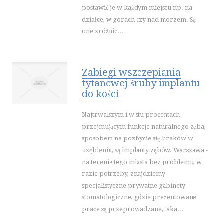
WAKACJE
postawić je w każdym miejscu np. na
działce, w górach czy nad morzem. Są
HOTELE I NOCLEGI
one zróżnic...
PODRÓŻE
WYPOCZYNEK
WDZIĘK
Zabiegi wszczepiania
tytanowej śruby implantu
DIETETYKA, ODCHUDZANIE
do kości
KOSMETYKI
LECZENIE
Najtrwalszym i w stu procentach
SALONY KOSMETYCZNE
przejmującym funkcje naturalnego zęba,
SPRZĘT MEDYCZNY
sposobem na pozbycie się braków w
uzębieniu, są implanty zębów. Warszawa -
SOFTWARE
na terenie tego miasta bez problemu, w
OPROGRAMOWANIE
razie potrzeby, znajdziemy
STRONY INTERNETOWE
specjalistyczne prywatne gabinety
stomatologiczne, gdzie prezentowane
KONTAKT
prace są przeprowadzane, taka...