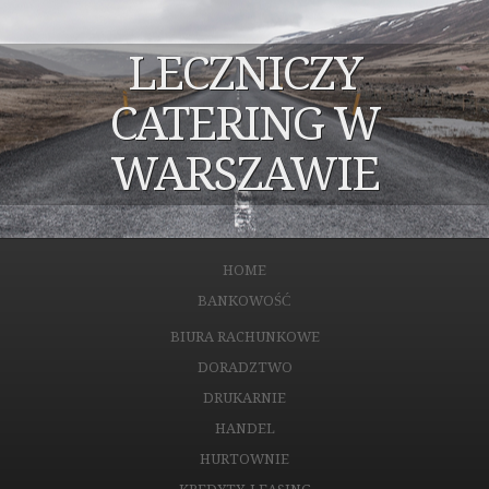
LECZNICZY
CATERING W
WARSZAWIE
HOME
BANKOWOŚĆ
BIURA RACHUNKOWE
DORADZTWO
DRUKARNIE
HANDEL
HURTOWNIE