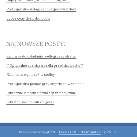
Najwyższa jakość, profesjonalizm, pasja
Profesjonalne usługi geodezyjne Żyrardów
dobre ceny dystrybutorów
NAJNOWSZE POSTY:
Kamienie do układania podłogi zewnętrznej
**Optymalne rozwiązania dla przedsiębiorstw**
Kalendarz wydarzeń w stolicy
Profesjonalna pomoc przy zegarkach w regionie
Skuteczne metody sterylizacji w medycynie
Sekretna sieć na wilczej górze
© www.neskop.pl 2016.
Free HTML5 Templates
by ZyPOP