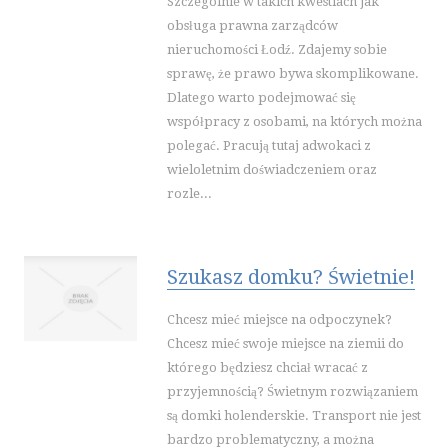
Szczególnie w takich kwestiach jak
INNE AGENCJE
obsługa prawna zarządców
SPORT
nieruchomości Łodź. Zdajemy sobie
sprawę, że prawo bywa skomplikowane.
IMPREZY INTEGRACYJNE
Dlatego warto podejmować się
HOBBY
współpracy z osobami, na których można
ZAJĘCIA SPORTOWE I REKREACYJNE
polegać. Pracują tutaj adwokaci z
wieloletnim doświadczeniem oraz
PRZEMYSŁ
rozle...
INFORMATYCZNE
RESTAURACJE, CATERING
FOTOGRAFIA
Szukasz domku? Świetnie!
ADWOKACI, PORADY PRAWNE
ŚLUB I WESELE
Chcesz mieć miejsce na odpoczynek?
SPRZĄTANIE, PORZĄDKOWANIE
Chcesz mieć swoje miejsce na ziemii do
którego będziesz chciał wracać z
SERWIS
przyjemnością? Świetnym rozwiązaniem
OPIEKA
są domki holenderskie. Transport nie jest
INNE USŁUGI
bardzo problematyczny, a można