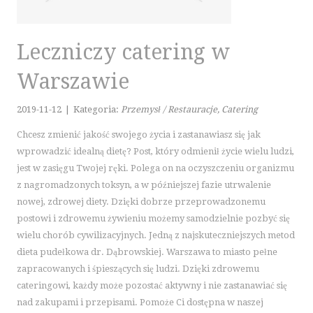
KURSY JĘZYKOWE
KONFERENCJE, SALE SZKOLENIOWE
KURSY I SZKOLENIA
Leczniczy catering w
TŁUMACZENIA
Warszawie
E-SPRZEDAŻ
BIŻUTERIA
2019-11-12
|
Kategoria:
Przemysł / Restauracje, Catering
DLA DZIECI
Chcesz zmienić jakość swojego życia i zastanawiasz się jak
MEBLE
wprowadzić idealną dietę? Post, który odmienił życie wielu ludzi,
WYPOSAŻENIE WNĘTRZ
jest w zasięgu Twojej ręki. Polega on na oczyszczeniu organizmu
z nagromadzonych toksyn, a w późniejszej fazie utrwalenie
WYPOSAŻENIE ŁAZIENKI
nowej, zdrowej diety. Dzięki dobrze przeprowadzonemu
ODZIEŻ
postowi i zdrowemu żywieniu możemy samodzielnie pozbyć się
SPORT
wielu chorób cywilizacyjnych. Jedną z najskuteczniejszych metod
ELEKTRONIKA, RTV, AGD
dieta pudełkowa dr. Dąbrowskiej. Warszawa to miasto pełne
ART. DLA ZWIERZĄT
zapracowanych i śpieszących się ludzi. Dzięki zdrowemu
OGRÓD, ROŚLINY
cateringowi, każdy może pozostać aktywny i nie zastanawiać się
nad zakupami i przepisami. Pomoże Ci dostępna w naszej
CHEMIA