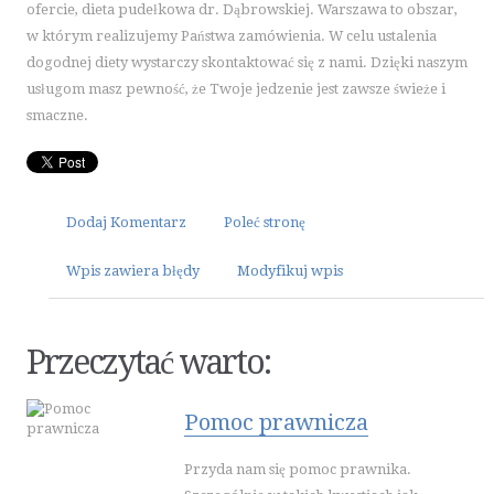
ofercie, dieta pudełkowa dr. Dąbrowskiej. Warszawa to obszar,
ART. SPOŻYWCZE
w którym realizujemy Państwa zamówienia. W celu ustalenia
INNE SKLEPY
dogodnej diety wystarczy skontaktować się z nami. Dzięki naszym
ELEKTRONARZĘDZIA
usługom masz pewność, że Twoje jedzenie jest zawsze świeże i
smaczne.
MASZYNY
NARZĘDZIA
PRZEMYSŁ METALOWY
MOTORYZACJA
Dodaj Komentarz
Poleć stronę
TRANSPORT
Wpis zawiera błędy
Modyfikuj wpis
CZĘŚCI SAMOCHODOWE
WYNAJEM
USŁUGI MOTORYZACYJNE
Przeczytać warto:
SALONY, KOMISY
PUBLIC RELATIONS
Pomoc prawnicza
AGENCJE REKLAMOWE
Przyda nam się pomoc prawnika.
MATERIAŁY REKLAMOWE