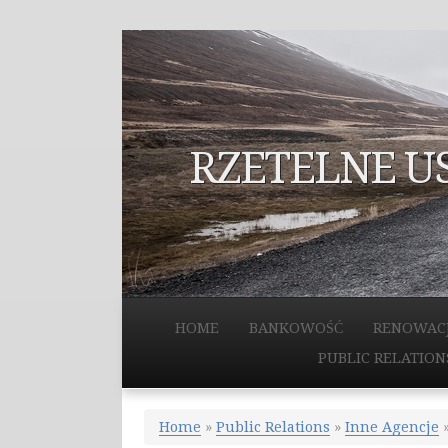
RZETELNE U
HOME
BANKOWOŚĆ
RENOWAC
PUBLIC RELATION
Home
»
Public Relations
»
Inne Agencje