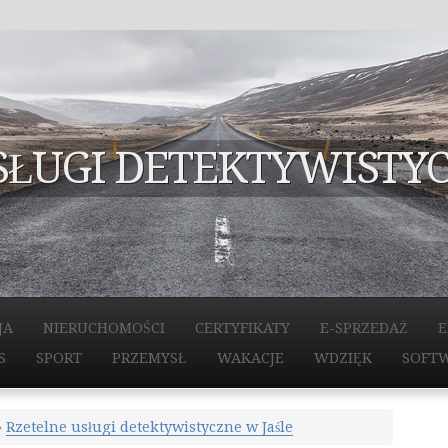
SŁUGI DETEKTYWISTYC
JA
NIERUCHOMOŚCI
CERTYFIKATY
E-SPRZEDAŻ
E
S
SPORT
PRZEMYSŁ
WAKACJE
WDZIĘK
SOFT
»
Rzetelne usługi detektywistyczne w Jaśle