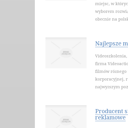
miejsc, w któryc
wyborem rozwiąz
obecnie na pols
Najlepsze ma
Videoszkolenia,
firma Videoactio
filmów różnego t
korporacyjnej, r
najwyższym pozi
Producent st
reklamowe