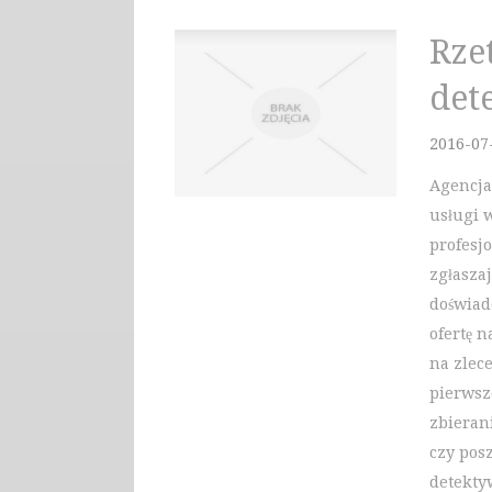
Rze
det
2016-07
Agencja
usługi w
profesj
zgłasza
doświadc
ofertę 
na zlec
pierwsz
zbieran
czy pos
detekty