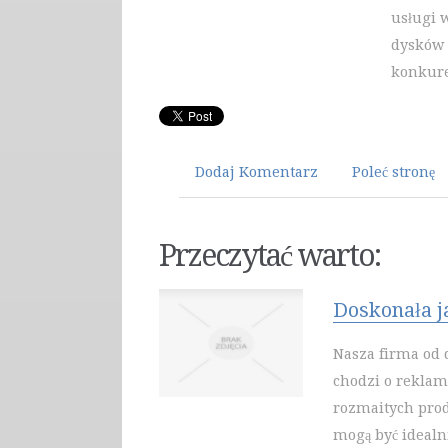
usługi 
dysków 
konkure
Dodaj Komentarz
Poleć stronę
Przeczytać warto:
Doskonała j
Nasza firma od 
chodzi o reklam
rozmaitych pro
mogą być idealn