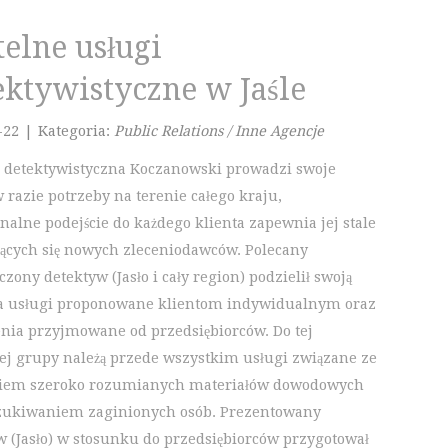
telne usługi
ektywistyczne w Jaśle
-22
|
Kategoria:
Public Relations / Inne Agencje
 detektywistyczna Koczanowski prowadzi swoje
 razie potrzeby na terenie całego kraju,
onalne podejście do każdego klienta zapewnia jej stale
jących się nowych zleceniodawców. Polecany
zony detektyw (Jasło i cały region) podzielił swoją
na usługi proponowane klientom indywidualnym oraz
enia przyjmowane od przedsiębiorców. Do tej
ej grupy należą przede wszystkim usługi związane ze
iem szeroko rozumianych materiałów dowodowych
zukiwaniem zaginionych osób. Prezentowany
w (Jasło) w stosunku do przedsiębiorców przygotował