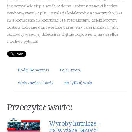
ART. SPOŻYWCZE
jest oczywiście ciepła woda w domu. Opis ten stanowi bardzo
INNE SKLEPY
skrótową wersję opisu. Instalacja kolektorów słonecznych wiąże
się z koniecznością konsultacji ze specjalistami, dzięki którym
ELEKTRONARZĘDZIA
zostaną dobrane odpowiednie parametry całej instalacji. Jako
MASZYNY
fachowcy w swojej dziedzinie chętnie odpowiemy na wszelkie
NARZĘDZIA
możliwe pytania.
PRZEMYSŁ METALOWY
MOTORYZACJA
TRANSPORT
Dodaj Komentarz
Poleć stronę
CZĘŚCI SAMOCHODOWE
Wpis zawiera błędy
Modyfikuj wpis
WYNAJEM
USŁUGI MOTORYZACYJNE
SALONY, KOMISY
Przeczytać warto:
PUBLIC RELATIONS
AGENCJE REKLAMOWE
Wyroby hutnicze -
MATERIAŁY REKLAMOWE
najwyższa jakość!