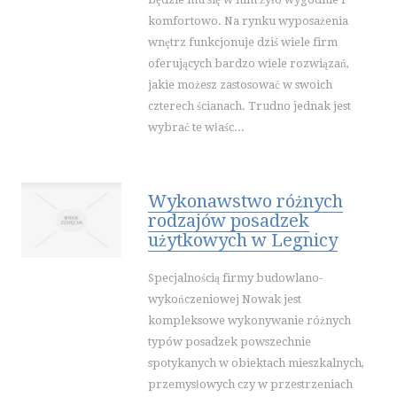
WAKACJE
komfortowo. Na rynku wyposażenia
HOTELE I NOCLEGI
wnętrz funkcjonuje dziś wiele firm
oferujących bardzo wiele rozwiązań,
PODRÓŻE
jakie możesz zastosować w swoich
WYPOCZYNEK
czterech ścianach. Trudno jednak jest
WDZIĘK
wybrać te właśc...
DIETETYKA, ODCHUDZANIE
KOSMETYKI
Wykonawstwo różnych
LECZENIE
rodzajów posadzek
SALONY KOSMETYCZNE
użytkowych w Legnicy
SPRZĘT MEDYCZNY
SOFTWARE
Specjalnością firmy budowlano-
wykończeniowej Nowak jest
OPROGRAMOWANIE
kompleksowe wykonywanie różnych
STRONY INTERNETOWE
typów posadzek powszechnie
KONTAKT
spotykanych w obiektach mieszkalnych,
przemysłowych czy w przestrzeniach