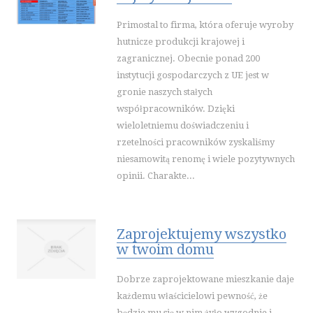
INNE AGENCJE
Primostal to firma, która oferuje wyroby
SPORT
hutnicze produkcji krajowej i
IMPREZY INTEGRACYJNE
zagranicznej. Obecnie ponad 200
instytucji gospodarczych z UE jest w
HOBBY
gronie naszych stałych
ZAJĘCIA SPORTOWE I REKREACYJNE
współpracowników. Dzięki
PRZEMYSŁ
wieloletniemu doświadczeniu i
INFORMATYCZNE
rzetelności pracowników zyskaliśmy
niesamowitą renomę i wiele pozytywnych
RESTAURACJE, CATERING
opinii. Charakte...
FOTOGRAFIA
ADWOKACI, PORADY PRAWNE
ŚLUB I WESELE
Zaprojektujemy wszystko
SPRZĄTANIE, PORZĄDKOWANIE
w twoim domu
SERWIS
OPIEKA
Dobrze zaprojektowane mieszkanie daje
każdemu właścicielowi pewność, że
INNE USŁUGI
będzie mu się w nim żyło wygodnie i