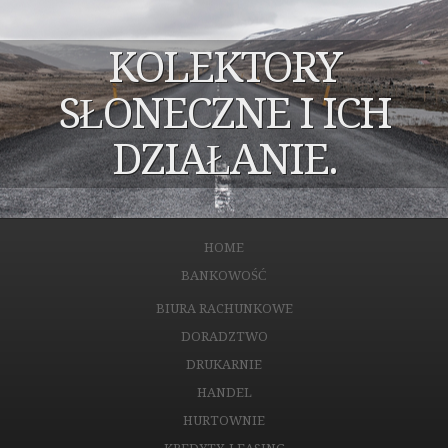
KOLEKTORY
SŁONECZNE I ICH
DZIAŁANIE.
HOME
BANKOWOŚĆ
BIURA RACHUNKOWE
DORADZTWO
DRUKARNIE
HANDEL
HURTOWNIE