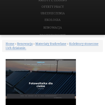
KREDYTY, LEASING
OFERTY PRACY
UBEZPIECZENIA
EKOLOGIA
RENOWACJA
PROJEKTOWANIE
REMONTY, ELEKTRYK, HYDRAULIK
Home
»
Renowacja
»
Materiały Budowlane
»
Kolektory słoneczne
i ich działanie.
MATERIAŁY BUDOWLANE
NIERUCHOMOŚCI
DRZWI I OKNA
KLIMATYZACJA I WENTYLACJA
NIERUCHOMOŚCI, DZIAŁKI
DOMY, MIESZKANIA
CERTYFIKATY
PLACÓWKI EDUKACYJNE