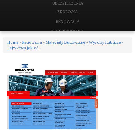
UBEZPIECZENIA
EKOLOGIA
RENOWACJA
PROJEKTOWANIE
REMONTY, ELEKTRYK, HYDRAULIK
Home
»
Renowacja
»
Materiały Budowlane
»
Wyroby hutnicze -
najwyższa jakość!
MATERIAŁY BUDOWLANE
NIERUCHOMOŚCI
DRZWI I OKNA
KLIMATYZACJA I WENTYLACJA
NIERUCHOMOŚCI, DZIAŁKI
DOMY, MIESZKANIA
CERTYFIKATY
PLACÓWKI EDUKACYJNE
KURSY JĘZYKOWE
KONFERENCJE, SALE SZKOLENIOWE