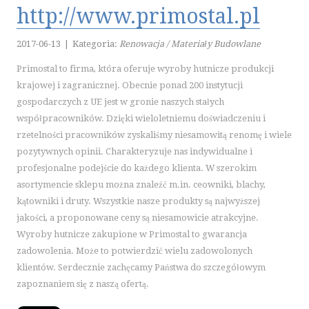
KURSY I SZKOLENIA
http://www.primostal.pl
TŁUMACZENIA
2017-06-13
|
Kategoria:
Renowacja / Materiały Budowlane
E-SPRZEDAŻ
Primostal to firma, która oferuje wyroby hutnicze produkcji
BIŻUTERIA
krajowej i zagranicznej. Obecnie ponad 200 instytucji
DLA DZIECI
gospodarczych z UE jest w gronie naszych stałych
MEBLE
współpracowników. Dzięki wieloletniemu doświadczeniu i
WYPOSAŻENIE WNĘTRZ
rzetelności pracowników zyskaliśmy niesamowitą renomę i wiele
WYPOSAŻENIE ŁAZIENKI
pozytywnych opinii. Charakteryzuje nas indywidualne i
profesjonalne podejście do każdego klienta. W szerokim
ODZIEŻ
asortymencie sklepu można znaleźć m.in. ceowniki, blachy,
SPORT
kątowniki i druty. Wszystkie nasze produkty są najwyższej
ELEKTRONIKA, RTV, AGD
jakości, a proponowane ceny są niesamowicie atrakcyjne.
ART. DLA ZWIERZĄT
Wyroby hutnicze zakupione w Primostal to gwarancja
OGRÓD, ROŚLINY
zadowolenia. Może to potwierdzić wielu zadowolonych
CHEMIA
klientów. Serdecznie zachęcamy Państwa do szczegółowym
zapoznaniem się z naszą ofertą.
ART. SPOŻYWCZE
INNE SKLEPY