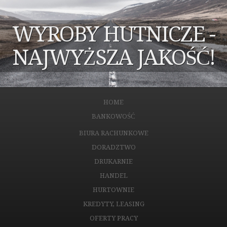
WYROBY HUTNICZE -
NAJWYŻSZA JAKOŚĆ!
HOME
BANKOWOŚĆ
BIURA RACHUNKOWE
DORADZTWO
DRUKARNIE
HANDEL
HURTOWNIE
KREDYTY, LEASING
OFERTY PRACY