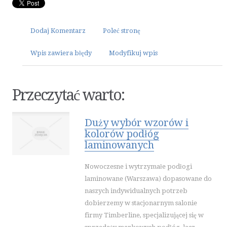
ELEKTRONARZĘDZIA
Dodaj Komentarz
MASZYNY
Poleć stronę
NARZĘDZIA
Wpis zawiera błędy
Modyfikuj wpis
PRZEMYSŁ METALOWY
MOTORYZACJA
Przeczytać warto:
TRANSPORT
CZĘŚCI SAMOCHODOWE
Duży wybór wzorów i
WYNAJEM
kolorów podłóg
USŁUGI MOTORYZACYJNE
laminowanych
SALONY, KOMISY
PUBLIC RELATIONS
Nowoczesne i wytrzymałe podłogi
laminowane (Warszawa) dopasowane do
AGENCJE REKLAMOWE
naszych indywidualnych potrzeb
MATERIAŁY REKLAMOWE
dobierzemy w stacjonarnym salonie
INNE AGENCJE
firmy Timberline, specjalizującej się w