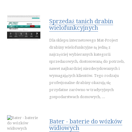
PODRÓŻE
WYPOCZYNEK
Sprzedaż tanich drabin
WDZIĘK
wielofunkcyjnych
DIETETYKA, ODCHUDZANIE
Dla sklepu internetowego Mat-Project
KOSMETYKI
drabiny wielofunkcyjne są jedną z
LECZENIE
najczęściej wybieranych kategorii
SALONY KOSMETYCZNE
sprzedażowych, dostosowaną do potrzeb,
SPRZĘT MEDYCZNY
nawet najbardziej niezdecydowanych i
wymagających klientów. Tego rodzaju
SOFTWARE
profesjonalne drabiny okazują się
OPROGRAMOWANIE
przydatne zarówno w tradycyjnych
STRONY INTERNETOWE
gospodarstwach domowych, ...
KONTAKT
Bater - baterie do wózków
widłowych