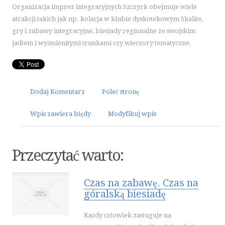
OGRÓD, ROŚLINY
Organizacja imprez integracyjnych Szczyrk obejmuje wiele
CHEMIA
atrakcji takich jak np. kolacja w klubie dyskotekowym Skalite,
ART. SPOŻYWCZE
gry i zabawy integracyjne, biesiady regionalne ze swojskim
jadłem i wyśmienitymi trunkami czy wieczory tematyczne.
INNE SKLEPY
ELEKTRONARZĘDZIA
MASZYNY
NARZĘDZIA
Dodaj Komentarz
Poleć stronę
PRZEMYSŁ METALOWY
Wpis zawiera błędy
Modyfikuj wpis
MOTORYZACJA
TRANSPORT
Przeczytać warto:
CZĘŚCI SAMOCHODOWE
WYNAJEM
USŁUGI MOTORYZACYJNE
Czas na zabawę. Czas na
góralską biesiadę
SALONY, KOMISY
PUBLIC RELATIONS
Każdy człowiek zasługuje na