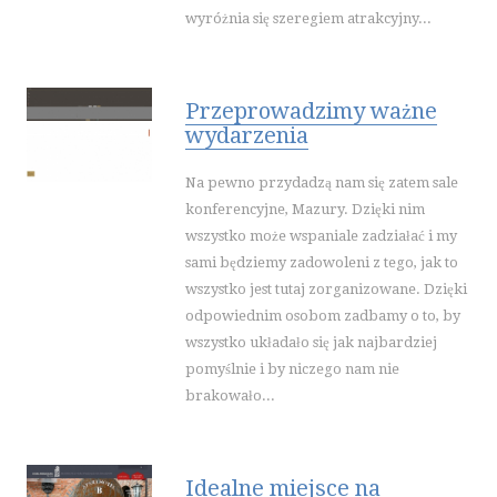
wyróżnia się szeregiem atrakcyjny...
INNE USŁUGI
WAKACJE
HOTELE I NOCLEGI
Przeprowadzimy ważne
wydarzenia
PODRÓŻE
WYPOCZYNEK
Na pewno przydadzą nam się zatem sale
WDZIĘK
konferencyjne, Mazury. Dzięki nim
DIETETYKA, ODCHUDZANIE
wszystko może wspaniale zadziałać i my
sami będziemy zadowoleni z tego, jak to
KOSMETYKI
wszystko jest tutaj zorganizowane. Dzięki
LECZENIE
odpowiednim osobom zadbamy o to, by
SALONY KOSMETYCZNE
wszystko układało się jak najbardziej
SPRZĘT MEDYCZNY
pomyślnie i by niczego nam nie
brakowało...
SOFTWARE
OPROGRAMOWANIE
STRONY INTERNETOWE
Idealne miejsce na