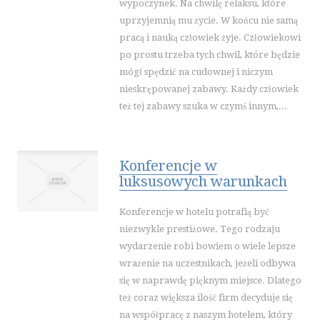
AGENCJE REKLAMOWE
wypoczynek. Na chwilę relaksu, które
uprzyjemnią mu życie. W końcu nie samą
MATERIAŁY REKLAMOWE
pracą i nauką człowiek żyje. Człowiekowi
INNE AGENCJE
po prostu trzeba tych chwil, które będzie
SPORT
mógł spędzić na cudownej i niczym
nieskrępowanej zabawy. Każdy człowiek
IMPREZY INTEGRACYJNE
też tej zabawy szuka w czymś innym,...
HOBBY
ZAJĘCIA SPORTOWE I REKREACYJNE
PRZEMYSŁ
Konferencje w
INFORMATYCZNE
luksusowych warunkach
RESTAURACJE, CATERING
Konferencje w hotelu potrafią być
FOTOGRAFIA
niezwykle prestiżowe. Tego rodzaju
ADWOKACI, PORADY PRAWNE
wydarzenie robi bowiem o wiele lepsze
ŚLUB I WESELE
wrażenie na uczestnikach, jeżeli odbywa
SPRZĄTANIE, PORZĄDKOWANIE
się w naprawdę pięknym miejsce. Dlatego
też coraz większa ilość firm decyduje się
SERWIS
na współpracę z naszym hotelem, który
OPIEKA