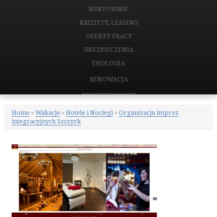
HURTOWNIE
KREDYTY, LEASING
OFERTY PRACY
UBEZPIECZENIA
EKOLOGIA
RENOWACJA
PROJEKTOWANIE
REMONTY, ELEKTRYK, HYDRAULIK
Home
»
Wakacje
»
Hotele i Noclegi
»
Organizacja imprez
integracyjnych Szczyrk
MATERIAŁY BUDOWLANE
NIERUCHOMOŚCI
DRZWI I OKNA
KLIMATYZACJA I WENTYLACJA
NIERUCHOMOŚCI, DZIAŁKI
DOMY, MIESZKANIA
CERTYFIKATY