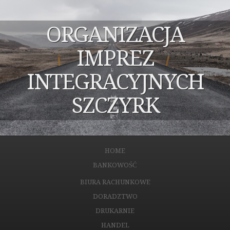
ORGANIZACJA
IMPREZ
INTEGRACYJNYCH
SZCZYRK
HOME
BANKOWOŚĆ
BIURA RACHUNKOWE
DORADZTWO
DRUKARNIE
HANDEL