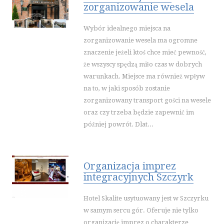
KONTAKT
zorganizowanie wesela
Wybór idealnego miejsca na
zorganizowanie wesela ma ogromne
znaczenie jeżeli ktoś chce mieć pewność,
że wszyscy spędzą miło czas w dobrych
warunkach. Miejsce ma również wpływ
na to, w jaki sposób zostanie
zorganizowany transport gości na wesele
oraz czy trzeba będzie zapewnić im
później powrót. Dlat...
Organizacja imprez
integracyjnych Szczyrk
Hotel Skalite usytuowany jest w Szczyrku
w samym sercu gór. Oferuje nie tylko
organizację imprez o charakterze