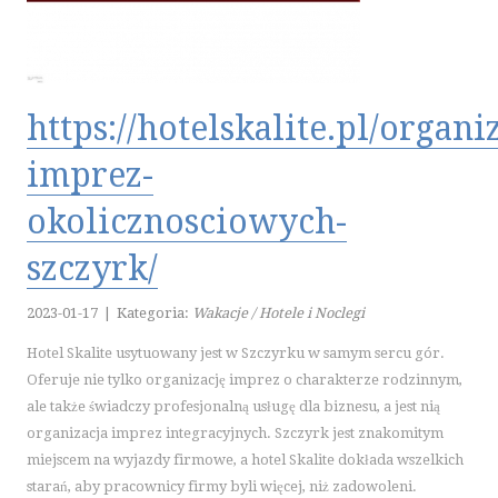
PLACÓWKI EDUKACYJNE
KURSY JĘZYKOWE
KONFERENCJE, SALE SZKOLENIOWE
KURSY I SZKOLENIA
https://hotelskalite.pl/organi
TŁUMACZENIA
imprez-
E-SPRZEDAŻ
okolicznosciowych-
BIŻUTERIA
DLA DZIECI
szczyrk/
MEBLE
2023-01-17
|
Kategoria:
Wakacje / Hotele i Noclegi
WYPOSAŻENIE WNĘTRZ
WYPOSAŻENIE ŁAZIENKI
Hotel Skalite usytuowany jest w Szczyrku w samym sercu gór.
ODZIEŻ
Oferuje nie tylko organizację imprez o charakterze rodzinnym,
ale także świadczy profesjonalną usługę dla biznesu, a jest nią
SPORT
organizacja imprez integracyjnych. Szczyrk jest znakomitym
ELEKTRONIKA, RTV, AGD
miejscem na wyjazdy firmowe, a hotel Skalite dokłada wszelkich
ART. DLA ZWIERZĄT
starań, aby pracownicy firmy byli więcej, niż zadowoleni.