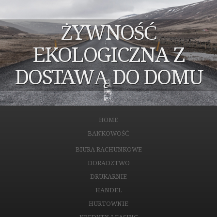
ŻYWNOŚĆ
EKOLOGICZNA Z
DOSTAWĄ DO DOMU
HOME
BANKOWOŚĆ
BIURA RACHUNKOWE
DORADZTWO
DRUKARNIE
HANDEL
HURTOWNIE