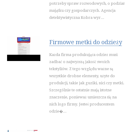
potrzeby spraw rozwodowych, o podział
WAKACJE
majątku czy gospodarczych. Agencja
HOTELE I NOCLEGI
detektywistyczna Kobra wyr...
PODRÓŻE
WYPOCZYNEK
WDZIĘK
Firmowe metki do odzieży
DIETETYKA, ODCHUDZANIE
Każda firma produkująca odzież musi
KOSMETYKI
zadbać o najwyższą jakość swoich
LECZENIE
tekstyliów. Z tego względu ważne są
SALONY KOSMETYCZNE
wszystkie drobne elementy, użyte do
SPRZĘT MEDYCZNY
produkcji, takie jak guziki, nici czy metki.
Szczególnie te ostatnie mają istotne
SOFTWARE
znaczenie, ponieważ umieszcza się na
OPROGRAMOWANIE
nich logo firmy. Jesteś producentem
STRONY INTERNETOWE
odzie�...
KONTAKT