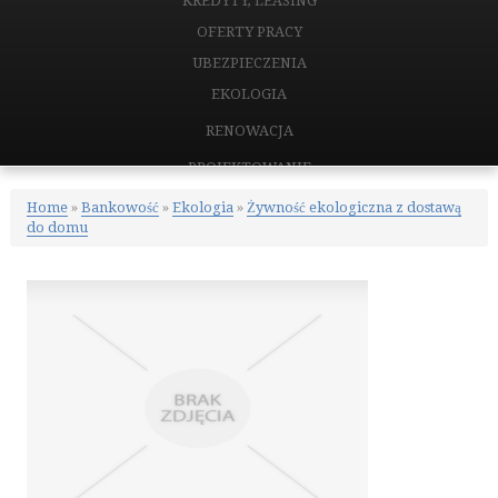
KREDYTY, LEASING
OFERTY PRACY
UBEZPIECZENIA
EKOLOGIA
RENOWACJA
PROJEKTOWANIE
REMONTY, ELEKTRYK, HYDRAULIK
Home
»
Bankowość
»
Ekologia
»
Żywność ekologiczna z dostawą
do domu
MATERIAŁY BUDOWLANE
NIERUCHOMOŚCI
DRZWI I OKNA
KLIMATYZACJA I WENTYLACJA
NIERUCHOMOŚCI, DZIAŁKI
DOMY, MIESZKANIA
CERTYFIKATY
PLACÓWKI EDUKACYJNE