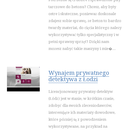
INNE AGENCJE
tarczowe do betonu? Chcesz, aby były
ostre i skuteczne, ponieważ doskonale
SPORT
zdajesz sobie sprawę, że beton to bardzo
IMPREZY INTEGRACYJNE
twardy materiał, do cięcia którego należy
HOBBY
wykorzystywać tylko specjalistyczny i w
ZAJĘCIA SPORTOWE I REKREACYJNE
pełni sprawny sprzęt? Dzięki nam
możesz nabyć takie maszyny i mie�...
PRZEMYSŁ
INFORMATYCZNE
RESTAURACJE, CATERING
Wynajem prywatnego
FOTOGRAFIA
detektywa z Łodzi
ADWOKACI, PORADY PRAWNE
ŚLUB I WESELE
Licencjonowany prywatny detektyw
(Łódź) jest w stanie, w krótkim czasie,
SPRZĄTANIE, PORZĄDKOWANIE
zdobyć dla swoich zleceniodawców,
SERWIS
interesujące ich materiały dowodowe,
OPIEKA
które później są z powodzeniem
INNE USŁUGI
wykorzystywane, na przykład na