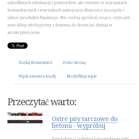
szkodliwych substancji i pestycydów, ale również w warunkach
ART. SPOŻYWCZE
humanitarnych i warunkach najwyższej dbałości o szczegóły i
INNE SKLEPY
jakość produktu finalnego. Nie czekaj, spróbuj czegoś, czym jest
ELEKTRONARZĘDZIA
nasz sklep ekologiczny z dostawą do domu już dzisiaj w
atrakcyjnej cenie.
MASZYNY
NARZĘDZIA
PRZEMYSŁ METALOWY
MOTORYZACJA
Dodaj Komentarz
Poleć stronę
TRANSPORT
Wpis zawiera błędy
Modyfikuj wpis
CZĘŚCI SAMOCHODOWE
WYNAJEM
USŁUGI MOTORYZACYJNE
Przeczytać warto:
SALONY, KOMISY
PUBLIC RELATIONS
Ostre piły tarczowe do
betonu - wypróbuj
AGENCJE REKLAMOWE
MATERIAŁY REKLAMOWE
Potrzebne są ci dobre i sprawdzone piły