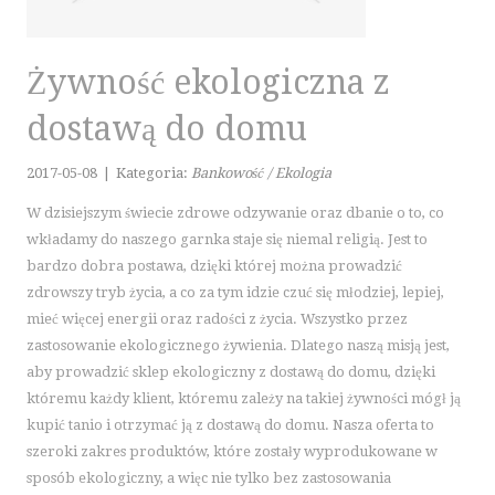
KURSY JĘZYKOWE
KONFERENCJE, SALE SZKOLENIOWE
KURSY I SZKOLENIA
Żywność ekologiczna z
TŁUMACZENIA
dostawą do domu
E-SPRZEDAŻ
BIŻUTERIA
2017-05-08
|
Kategoria:
Bankowość / Ekologia
DLA DZIECI
W dzisiejszym świecie zdrowe odzywanie oraz dbanie o to, co
MEBLE
wkładamy do naszego garnka staje się niemal religią. Jest to
WYPOSAŻENIE WNĘTRZ
bardzo dobra postawa, dzięki której można prowadzić
zdrowszy tryb życia, a co za tym idzie czuć się młodziej, lepiej,
WYPOSAŻENIE ŁAZIENKI
mieć więcej energii oraz radości z życia. Wszystko przez
ODZIEŻ
zastosowanie ekologicznego żywienia. Dlatego naszą misją jest,
SPORT
aby prowadzić sklep ekologiczny z dostawą do domu, dzięki
ELEKTRONIKA, RTV, AGD
któremu każdy klient, któremu zależy na takiej żywności mógł ją
ART. DLA ZWIERZĄT
kupić tanio i otrzymać ją z dostawą do domu. Nasza oferta to
OGRÓD, ROŚLINY
szeroki zakres produktów, które zostały wyprodukowane w
sposób ekologiczny, a więc nie tylko bez zastosowania
CHEMIA