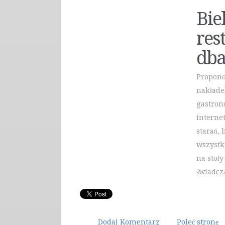
Bie
res
dba
Propono
nakłade
gastron
interne
starań,
wszystk
na stoły
świadcz
Dodaj Komentarz
Poleć stronę