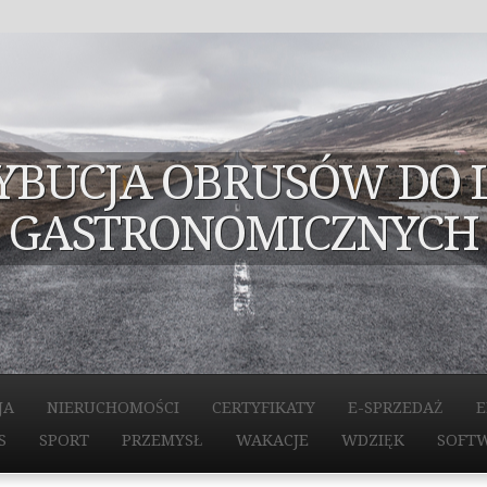
YBUCJA OBRUSÓW DO 
GASTRONOMICZNYCH
JA
NIERUCHOMOŚCI
CERTYFIKATY
E-SPRZEDAŻ
E
S
SPORT
PRZEMYSŁ
WAKACJE
WDZIĘK
SOFT