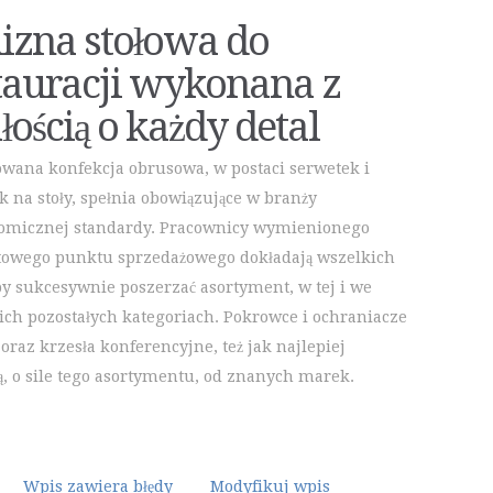
lizna stołowa do
tauracji wykonana z
łością o każdy detal
wana konfekcja obrusowa, w postaci serwetek i
k na stoły, spełnia obowiązujące w branży
omicznej standardy. Pracownicy wymienionego
towego punktu sprzedażowego dokładają wszelkich
 by sukcesywnie poszerzać asortyment, w tej i we
ich pozostałych kategoriach. Pokrowce i ochraniacze
 oraz krzesła konferencyjne, też jak najlepiej
ą, o sile tego asortymentu, od znanych marek.
Wpis zawiera błędy
Modyfikuj wpis