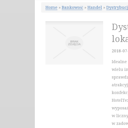
Home
»
Bankowość
»
Handel
»
Dystrybuc
Dys
lok
2018-07
Idealne
wielu i
sprawdz
atrakcy
konfekc
HotelTe
wyposaż
w liczn
w zadow