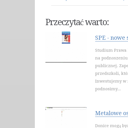
Przeczytać warto:
SPE - nowe s
Studium Prawa E
na podnoszeniu 
publicznej. Zap
przedszkoli, kt
Inwestujemy w n
podnosimy...
Metalowe os
Donice mogą być