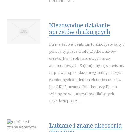
SPORT
dla ciebie w...
IMPREZY INTEGRACYJNE
HOBBY
Niezawodne działanie
ZAJĘCIA SPORTOWE I REKREACYJNE
sprzętów drukujących
PRZEMYSŁ
Firma Serwis Centrum to autoryzowany i
INFORMATYCZNE
polecany przez wielu użytkowników
RESTAURACJE, CATERING
serwis drukarek laserowych oraz
FOTOGRAFIA
atramentowych. Zajmujemy się serwisem,
ADWOKACI, PORADY PRAWNE
naprawą i sprzedażą oryginalnych części
ŚLUB I WESELE
zamiennych do drukarek takich marek,
jak OKI, Samsung, Brother, czy Epson.
SPRZĄTANIE, PORZĄDKOWANIE
Wiemy, że wielu użytkowników tych
SERWIS
urządzeń potrz...
OPIEKA
INNE USŁUGI
WAKACJE
Lubiane i znane akcesoria
HOTELE I NOCLEGI