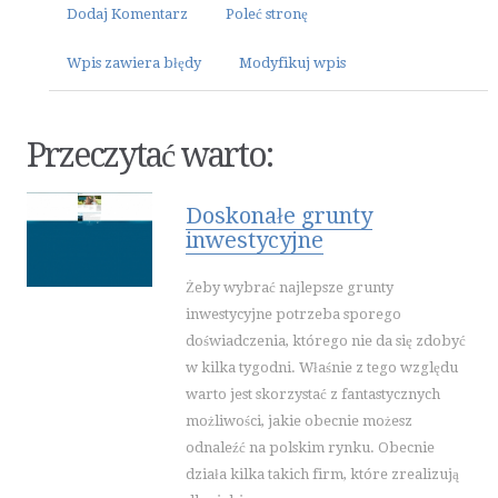
Dodaj Komentarz
Poleć stronę
ELEKTRONARZĘDZIA
Wpis zawiera błędy
Modyfikuj wpis
MASZYNY
NARZĘDZIA
PRZEMYSŁ METALOWY
Przeczytać warto:
MOTORYZACJA
TRANSPORT
Doskonałe grunty
CZĘŚCI SAMOCHODOWE
inwestycyjne
WYNAJEM
Żeby wybrać najlepsze grunty
USŁUGI MOTORYZACYJNE
inwestycyjne potrzeba sporego
SALONY, KOMISY
doświadczenia, którego nie da się zdobyć
PUBLIC RELATIONS
w kilka tygodni. Właśnie z tego względu
warto jest skorzystać z fantastycznych
AGENCJE REKLAMOWE
możliwości, jakie obecnie możesz
MATERIAŁY REKLAMOWE
odnaleźć na polskim rynku. Obecnie
INNE AGENCJE
działa kilka takich firm, które zrealizują