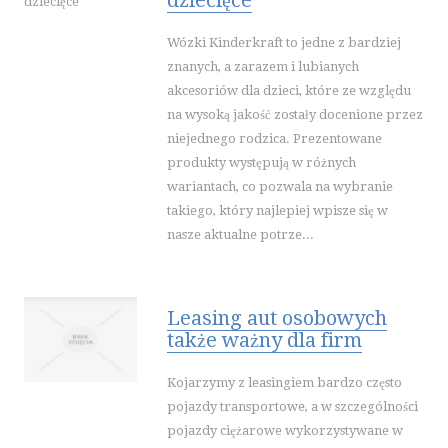
dziecięce
PODRÓŻE
Wózki Kinderkraft to jedne z bardziej
WYPOCZYNEK
znanych, a zarazem i lubianych
WDZIĘK
akcesoriów dla dzieci, które ze względu
na wysoką jakość zostały docenione przez
DIETETYKA, ODCHUDZANIE
niejednego rodzica. Prezentowane
KOSMETYKI
produkty występują w różnych
LECZENIE
wariantach, co pozwala na wybranie
SALONY KOSMETYCZNE
takiego, który najlepiej wpisze się w
SPRZĘT MEDYCZNY
nasze aktualne potrze...
SOFTWARE
OPROGRAMOWANIE
Leasing aut osobowych
STRONY INTERNETOWE
także ważny dla firm
KONTAKT
Kojarzymy z leasingiem bardzo często
pojazdy transportowe, a w szczególności
pojazdy ciężarowe wykorzystywane w