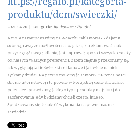
https://regalo.pl/kategoria-
KURSY I SZKOLENIA
produktu/dom/swieczki/
TŁUMACZENIA
E-SPRZEDAŻ
2021-04-20
|
Kategoria:
Bankowość / Handel
BIŻUTERIA
A może nawet postawimy na świeczki reklamowe? Zdajemy
DLA DZIECI
sobie sprawę, że możliwości na to, jak się zareklamować i jak
MEBLE
przyciągnąć uwagę klienta, jest naprawdę sporo i wszystko zależy
WYPOSAŻENIE WNĘTRZ
od naszych własnych preferencji. Zatem chętnie przekonamy się,
WYPOSAŻENIE ŁAZIENKI
jak wyglądają takie świeczki reklamowe i jak wiele na nich
zyskamy dzisiaj. Na pewno możemy je zamówić już teraz na tej
ODZIEŻ
stronie internetowej i to pewnie w korzystnej cenie dla siebie.
SPORT
potem też sprawdzimy, jakiego typu produkty mają tutaj do
ELEKTRONIKA, RTV, AGD
zaoferowania, gdy będziemy chcieli czegoś innego.
ART. DLA ZWIERZĄT
Spodziewamy się, że jakość wykonania na pewno nas nie
OGRÓD, ROŚLINY
zawiedzie.
CHEMIA
ART. SPOŻYWCZE
INNE SKLEPY