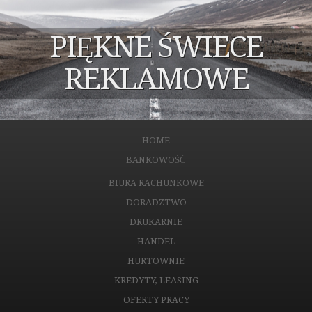
PIĘKNE ŚWIECE
REKLAMOWE
HOME
BANKOWOŚĆ
BIURA RACHUNKOWE
DORADZTWO
DRUKARNIE
HANDEL
HURTOWNIE
KREDYTY, LEASING
OFERTY PRACY