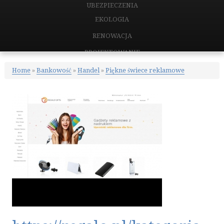
UBEZPIECZENIA
EKOLOGIA
RENOWACJA
PROJEKTOWANIE
REMONTY, ELEKTRYK, HYDRAULIK
Home
»
Bankowość
»
Handel
»
Piękne świece reklamowe
MATERIAŁY BUDOWLANE
NIERUCHOMOŚCI
DRZWI I OKNA
KLIMATYZACJA I WENTYLACJA
NIERUCHOMOŚCI, DZIAŁKI
DOMY, MIESZKANIA
CERTYFIKATY
PLACÓWKI EDUKACYJNE
KURSY JĘZYKOWE
KONFERENCJE, SALE SZKOLENIOWE