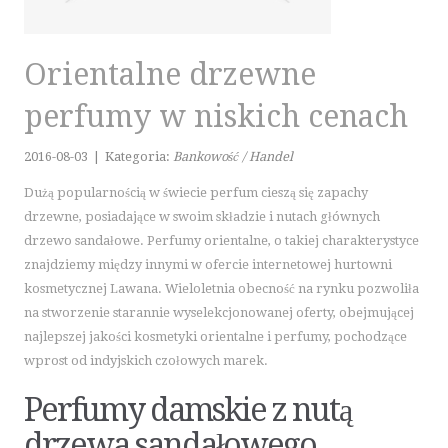
KURSY JĘZYKOWE
KONFERENCJE, SALE SZKOLENIOWE
KURSY I SZKOLENIA
Orientalne drzewne
TŁUMACZENIA
perfumy w niskich cenach
E-SPRZEDAŻ
BIŻUTERIA
2016-08-03
|
Kategoria:
Bankowość / Handel
DLA DZIECI
Dużą popularnością w świecie perfum cieszą się zapachy
MEBLE
drzewne, posiadające w swoim składzie i nutach głównych
WYPOSAŻENIE WNĘTRZ
drzewo sandałowe. Perfumy orientalne, o takiej charakterystyce
znajdziemy między innymi w ofercie internetowej hurtowni
WYPOSAŻENIE ŁAZIENKI
kosmetycznej Lawana. Wieloletnia obecność na rynku pozwoliła
ODZIEŻ
na stworzenie starannie wyselekcjonowanej oferty, obejmującej
SPORT
najlepszej jakości kosmetyki orientalne i perfumy, pochodzące
ELEKTRONIKA, RTV, AGD
wprost od indyjskich czołowych marek.
ART. DLA ZWIERZĄT
Perfumy damskie z nutą
OGRÓD, ROŚLINY
CHEMIA
drzewa sandałowego