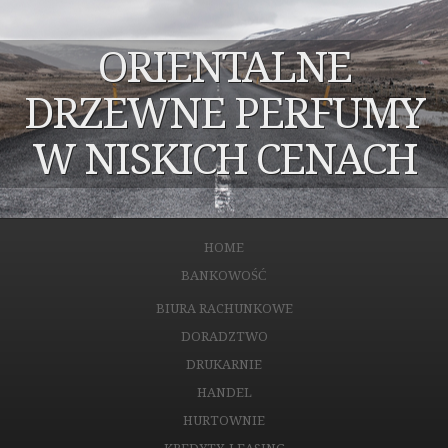
ORIENTALNE
DRZEWNE PERFUMY
W NISKICH CENACH
HOME
BANKOWOŚĆ
BIURA RACHUNKOWE
DORADZTWO
DRUKARNIE
HANDEL
HURTOWNIE