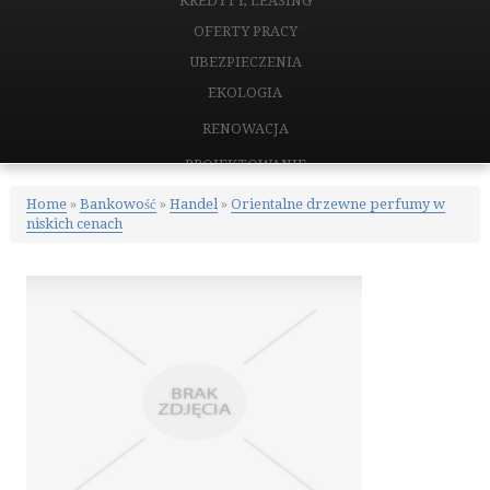
KREDYTY, LEASING
OFERTY PRACY
UBEZPIECZENIA
EKOLOGIA
RENOWACJA
PROJEKTOWANIE
REMONTY, ELEKTRYK, HYDRAULIK
Home
»
Bankowość
»
Handel
»
Orientalne drzewne perfumy w
niskich cenach
MATERIAŁY BUDOWLANE
NIERUCHOMOŚCI
DRZWI I OKNA
KLIMATYZACJA I WENTYLACJA
NIERUCHOMOŚCI, DZIAŁKI
DOMY, MIESZKANIA
CERTYFIKATY
PLACÓWKI EDUKACYJNE