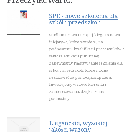
INNE AGENCJE
SPORT
SPE - nowe szkolenia dla
szkół i przedszkoli
IMPREZY INTEGRACYJNE
HOBBY
Studium Prawa Europejskiego to nowa
ZAJĘCIA SPORTOWE I REKREACYJNE
inicjatywa, która skupia się na
podnoszeniu kwalifikacji pracowników z
PRZEMYSŁ
sektora edukacji publicznej.
INFORMATYCZNE
Zapewniamy Państwu tanie szkolenia dla
RESTAURACJE, CATERING
szkół i przedszkoli, które można
FOTOGRAFIA
realizować za pomocą komputera.
ADWOKACI, PORADY PRAWNE
Inwestujemy w nowe kierunki i
zainteresowania, dzięki czemu
ŚLUB I WESELE
podnosimy...
SPRZĄTANIE, PORZĄDKOWANIE
SERWIS
OPIEKA
Eleganckie, wysokiej
INNE USŁUGI
jakości wazony.