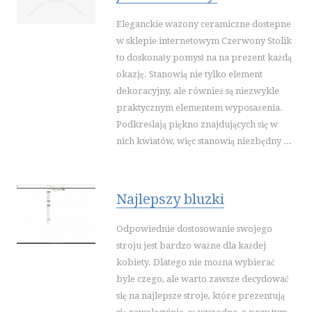
WAKACJE
Eleganckie wazony ceramiczne dostepne
HOTELE I NOCLEGI
w sklepie internetowym Czerwony Stolik
PODRÓŻE
to doskonały pomysł na na prezent każdą
WYPOCZYNEK
okazję. Stanowią nie tylko element
dekoracyjny, ale również są niezwykle
WDZIĘK
praktycznym elementem wyposażenia.
DIETETYKA, ODCHUDZANIE
Podkreślają piękno znajdujących się w
KOSMETYKI
nich kwiatów, więc stanowią niezbędny ...
LECZENIE
SALONY KOSMETYCZNE
SPRZĘT MEDYCZNY
Najlepszy bluzki
SOFTWARE
Odpowiednie dostosowanie swojego
OPROGRAMOWANIE
stroju jest bardzo ważne dla każdej
STRONY INTERNETOWE
kobiety. Dlatego nie można wybierać
byle czego, ale warto zawsze decydować
KONTAKT
się na najlepsze stroje, które prezentują