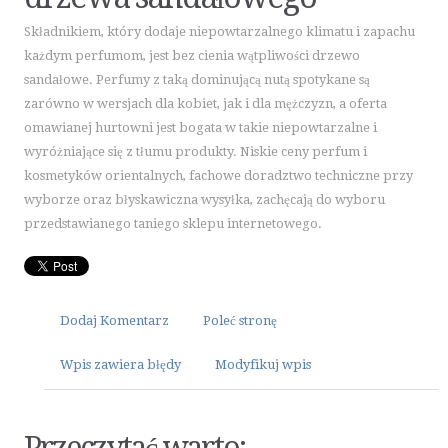
ART. SPOŻYWCZE
Składnikiem, który dodaje niepowtarzalnego klimatu i zapachu
INNE SKLEPY
każdym perfumom, jest bez cienia wątpliwości drzewo
ELEKTRONARZĘDZIA
sandałowe. Perfumy z taką dominującą nutą spotykane są
zarówno w wersjach dla kobiet, jak i dla mężczyzn, a oferta
MASZYNY
omawianej hurtowni jest bogata w takie niepowtarzalne i
NARZĘDZIA
wyróżniające się z tłumu produkty. Niskie ceny perfum i
PRZEMYSŁ METALOWY
kosmetyków orientalnych, fachowe doradztwo techniczne przy
MOTORYZACJA
wyborze oraz błyskawiczna wysyłka, zachęcają do wyboru
przedstawianego taniego sklepu internetowego.
TRANSPORT
CZĘŚCI SAMOCHODOWE
WYNAJEM
USŁUGI MOTORYZACYJNE
Dodaj Komentarz
Poleć stronę
SALONY, KOMISY
Wpis zawiera błędy
Modyfikuj wpis
PUBLIC RELATIONS
AGENCJE REKLAMOWE
MATERIAŁY REKLAMOWE
Przeczytać warto: