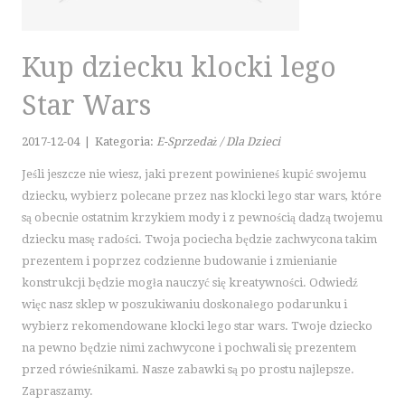
KURSY JĘZYKOWE
KONFERENCJE, SALE SZKOLENIOWE
KURSY I SZKOLENIA
Kup dziecku klocki lego
TŁUMACZENIA
Star Wars
E-SPRZEDAŻ
BIŻUTERIA
2017-12-04
|
Kategoria:
E-Sprzedaż / Dla Dzieci
DLA DZIECI
Jeśli jeszcze nie wiesz, jaki prezent powinieneś kupić swojemu
MEBLE
dziecku, wybierz polecane przez nas klocki lego star wars, które
WYPOSAŻENIE WNĘTRZ
są obecnie ostatnim krzykiem mody i z pewnością dadzą twojemu
dziecku masę radości. Twoja pociecha będzie zachwycona takim
WYPOSAŻENIE ŁAZIENKI
prezentem i poprzez codzienne budowanie i zmienianie
ODZIEŻ
konstrukcji będzie mogła nauczyć się kreatywności. Odwiedź
SPORT
więc nasz sklep w poszukiwaniu doskonałego podarunku i
ELEKTRONIKA, RTV, AGD
wybierz rekomendowane klocki lego star wars. Twoje dziecko
ART. DLA ZWIERZĄT
na pewno będzie nimi zachwycone i pochwali się prezentem
OGRÓD, ROŚLINY
przed rówieśnikami. Nasze zabawki są po prostu najlepsze.
Zapraszamy.
CHEMIA