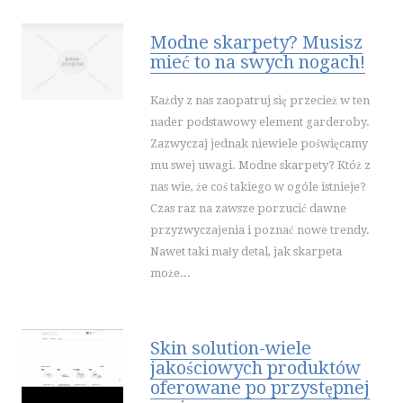
WAKACJE
Modne skarpety? Musisz
HOTELE I NOCLEGI
mieć to na swych nogach!
PODRÓŻE
WYPOCZYNEK
Każdy z nas zaopatruj się przecież w ten
WDZIĘK
nader podstawowy element garderoby.
Zazwyczaj jednak niewiele poświęcamy
DIETETYKA, ODCHUDZANIE
mu swej uwagi. Modne skarpety? Któż z
KOSMETYKI
nas wie, że coś takiego w ogóle istnieje?
LECZENIE
Czas raz na zawsze porzucić dawne
SALONY KOSMETYCZNE
przyzwyczajenia i poznać nowe trendy.
SPRZĘT MEDYCZNY
Nawet taki mały detal, jak skarpeta
może...
SOFTWARE
OPROGRAMOWANIE
STRONY INTERNETOWE
Skin solution-wiele
jakościowych produktów
KONTAKT
oferowane po przystępnej