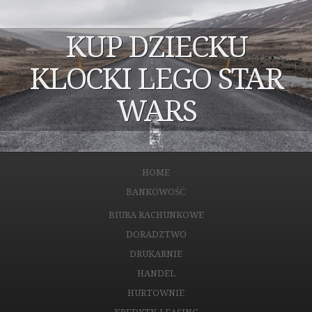
KUP DZIECKU
KLOCKI LEGO STAR
WARS
HOME
BANKOWOŚĆ
BIURA RACHUNKOWE
DORADZTWO
DRUKARNIE
HANDEL
HURTOWNIE