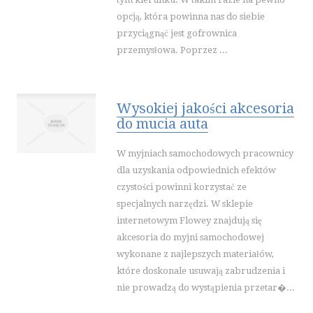
INNE AGENCJE
opcją, która powinna nas do siebie
przyciągnąć jest gofrownica
SPORT
przemysłowa. Poprzez ...
IMPREZY INTEGRACYJNE
HOBBY
ZAJĘCIA SPORTOWE I REKREACYJNE
Wysokiej jakości akcesoria
PRZEMYSŁ
do mucia auta
INFORMATYCZNE
W myjniach samochodowych pracownicy
RESTAURACJE, CATERING
dla uzyskania odpowiednich efektów
FOTOGRAFIA
czystości powinni korzystać ze
ADWOKACI, PORADY PRAWNE
specjalnych narzędzi. W sklepie
ŚLUB I WESELE
internetowym Flowey znajdują się
akcesoria do myjni samochodowej
SPRZĄTANIE, PORZĄDKOWANIE
wykonane z najlepszych materiałów,
SERWIS
które doskonale usuwają zabrudzenia i
OPIEKA
nie prowadzą do wystąpienia przetar�...
INNE USŁUGI