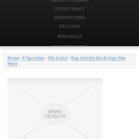
KREDYTY, LEASING
OFERTY PRACY
UBEZPIECZENIA
EKOLOGIA
RENOWACJA
PROJEKTOWANIE
REMONTY, ELEKTRYK, HYDRAULIK
Home
»
E-Sprzedaż
»
Dla Dzieci
»
Kup dziecku klocki lego Star
Wars
MATERIAŁY BUDOWLANE
NIERUCHOMOŚCI
DRZWI I OKNA
KLIMATYZACJA I WENTYLACJA
NIERUCHOMOŚCI, DZIAŁKI
DOMY, MIESZKANIA
CERTYFIKATY
PLACÓWKI EDUKACYJNE