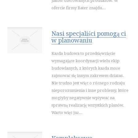
jakość oferowanych produktów. W
SPORT
ofercie firmy Bater znajdu...
IMPREZY INTEGRACYJNE
HOBBY
ZAJĘCIA SPORTOWE I REKREACYJNE
Nasi specjaliści pomogą ci
PRZEMYSŁ
w planowaniu
INFORMATYCZNE
Każda budowa to przedsięwzięcie
RESTAURACJE, CATERING
wymagające koordynacji wielu ekip
FOTOGRAFIA
budowlanych, z których każda może
ADWOKACI, PORADY PRAWNE
zajmować się innym zakresem działań.
ŚLUB I WESELE
Nie trudno jest więc o różnego rodzaju
nieporozumienia i inne problemy, które
SPRZĄTANIE, PORZĄDKOWANIE
mogłyby negatywnie wpływać na
SERWIS
sprawną realizację wszystkich planów.
OPIEKA
Warto więc już...
INNE USŁUGI
WAKACJE
HOTELE I NOCLEGI