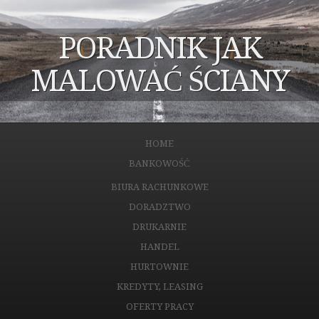
PORADNIK JAK
MALOWAĆ ŚCIANY
HOME
BANKOWOŚĆ
BIURA RACHUNKOWE
DORADZTWO
DRUKARNIE
HANDEL
HURTOWNIE
KREDYTY, LEASING
OFERTY PRACY