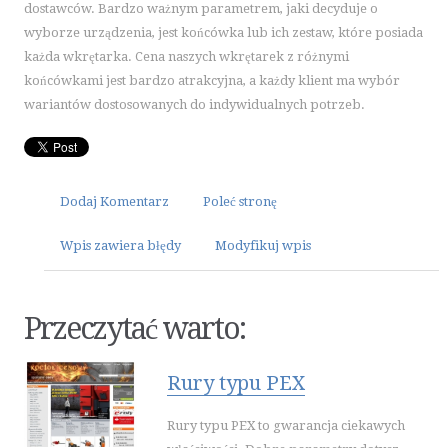
dostawców. Bardzo ważnym parametrem, jaki decyduje o
ART. SPOŻYWCZE
wyborze urządzenia, jest końcówka lub ich zestaw, które posiada
INNE SKLEPY
każda wkrętarka. Cena naszych wkrętarek z różnymi
ELEKTRONARZĘDZIA
końcówkami jest bardzo atrakcyjna, a każdy klient ma wybór
wariantów dostosowanych do indywidualnych potrzeb.
MASZYNY
NARZĘDZIA
PRZEMYSŁ METALOWY
MOTORYZACJA
Dodaj Komentarz
Poleć stronę
TRANSPORT
Wpis zawiera błędy
Modyfikuj wpis
CZĘŚCI SAMOCHODOWE
WYNAJEM
USŁUGI MOTORYZACYJNE
Przeczytać warto:
SALONY, KOMISY
PUBLIC RELATIONS
Rury typu PEX
AGENCJE REKLAMOWE
Rury typu PEX to gwarancja ciekawych
MATERIAŁY REKLAMOWE