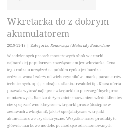
KURSY JĘZYKOWE
KONFERENCJE, SALE SZKOLENIOWE
KURSY I SZKOLENIA
Wkretarka do z dobrym
TŁUMACZENIA
akumulatorem
E-SPRZEDAŻ
BIŻUTERIA
2019-11-13
|
Kategoria:
Renowacja / Materiały Budowlane
DLA DZIECI
W codziennych pracach montażowych obok wiertarki
MEBLE
najbardziej popularnym rozwiązaniem jest wkrętarka. Cena
WYPOSAŻENIE WNĘTRZ
tego rodzaju urządzeń na polskim rynku jest bardzo
zróżnicowana i zależy od wielu czynników - marki, parametrów
WYPOSAŻENIE ŁAZIENKI
technicznych, opcji, rodzaju zasilania, trwałości itp. Nasza oferta
ODZIEŻ
pozwala wybrać najlepsze wkrętarki do poszczególnych prac
SPORT
montażowych. Bardzo dużym zainteresowaniem wśród klientów
ELEKTRONIKA, RTV, AGD
cieszą się zarówno klasyczne wkrętarki proste (dostępne w
ART. DLA ZWIERZĄT
zestawach z wkrętami), jak też specjalistyczne wkrętaki
OGRÓD, ROŚLINY
akumulatorowe czy elektryczne. Wszystkie nasze produkty to
głównie markowe modele, pochodzące od renomowanych
CHEMIA