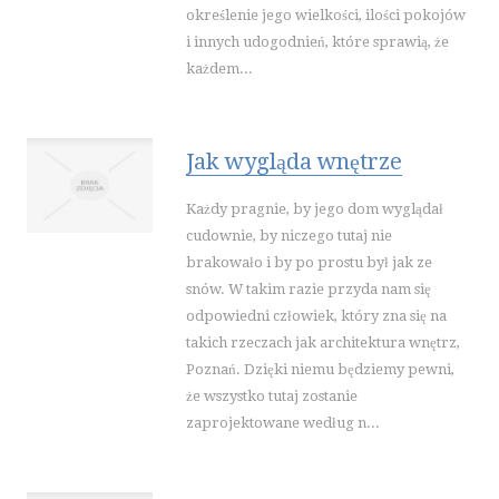
WAKACJE
określenie jego wielkości, ilości pokojów
i innych udogodnień, które sprawią, że
HOTELE I NOCLEGI
każdem...
PODRÓŻE
WYPOCZYNEK
WDZIĘK
Jak wygląda wnętrze
DIETETYKA, ODCHUDZANIE
Każdy pragnie, by jego dom wyglądał
KOSMETYKI
cudownie, by niczego tutaj nie
LECZENIE
brakowało i by po prostu był jak ze
SALONY KOSMETYCZNE
snów. W takim razie przyda nam się
SPRZĘT MEDYCZNY
odpowiedni człowiek, który zna się na
takich rzeczach jak architektura wnętrz,
SOFTWARE
Poznań. Dzięki niemu będziemy pewni,
OPROGRAMOWANIE
że wszystko tutaj zostanie
STRONY INTERNETOWE
zaprojektowane według n...
KONTAKT