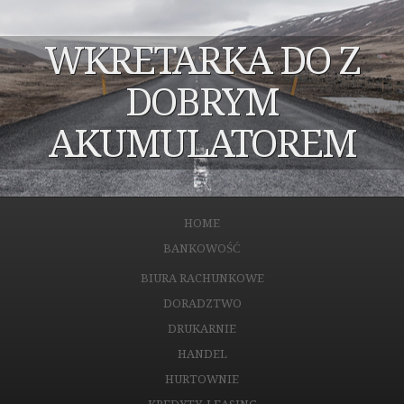
WKRETARKA DO Z
DOBRYM
AKUMULATOREM
HOME
BANKOWOŚĆ
BIURA RACHUNKOWE
DORADZTWO
DRUKARNIE
HANDEL
HURTOWNIE