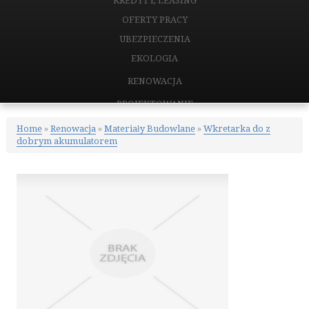
KREDYTY, LEASING
OFERTY PRACY
UBEZPIECZENIA
EKOLOGIA
RENOWACJA
PROJEKTOWANIE
REMONTY, ELEKTRYK, HYDRAULIK
Home
»
Renowacja
»
Materiały Budowlane
»
Wkretarka do z
dobrym akumulatorem
MATERIAŁY BUDOWLANE
NIERUCHOMOŚCI
DRZWI I OKNA
KLIMATYZACJA I WENTYLACJA
NIERUCHOMOŚCI, DZIAŁKI
DOMY, MIESZKANIA
CERTYFIKATY
PLACÓWKI EDUKACYJNE