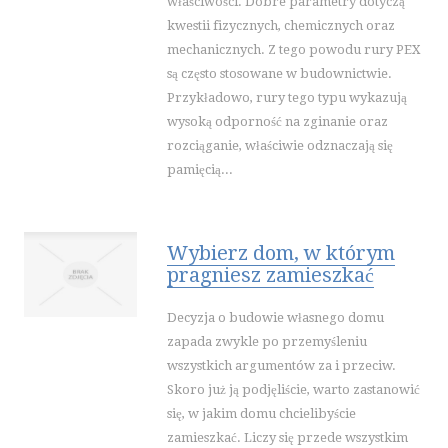
właściwości. Dobre parametry dotyczą
INNE AGENCJE
kwestii fizycznych, chemicznych oraz
SPORT
mechanicznych. Z tego powodu rury PEX
są często stosowane w budownictwie.
IMPREZY INTEGRACYJNE
Przykładowo, rury tego typu wykazują
HOBBY
wysoką odporność na zginanie oraz
ZAJĘCIA SPORTOWE I REKREACYJNE
rozciąganie, właściwie odznaczają się
pamięcią...
PRZEMYSŁ
INFORMATYCZNE
RESTAURACJE, CATERING
Wybierz dom, w którym
FOTOGRAFIA
pragniesz zamieszkać
ADWOKACI, PORADY PRAWNE
ŚLUB I WESELE
Decyzja o budowie własnego domu
zapada zwykle po przemyśleniu
SPRZĄTANIE, PORZĄDKOWANIE
wszystkich argumentów za i przeciw.
SERWIS
Skoro już ją podjęliście, warto zastanowić
OPIEKA
się, w jakim domu chcielibyście
INNE USŁUGI
zamieszkać. Liczy się przede wszystkim