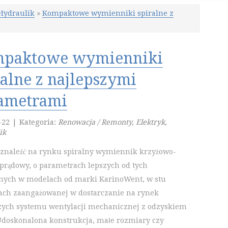
 Hydraulik
»
Kompaktowe wymienniki spiralne z
paktowe wymienniki
ralne z najlepszymi
ametrami
-22
|
Kategoria:
Renowacja / Remonty, Elektryk,
ik
znaleźć na rynku spiralny wymiennik krzyżowo-
prądowy, o parametrach lepszych od tych
nych w modelach od marki KarinoWent, w stu
ach zaangażowanej w dostarczanie na rynek
zych systemu wentylacji mechanicznej z odzyskiem
 Udoskonalona konstrukcja, małe rozmiary czy