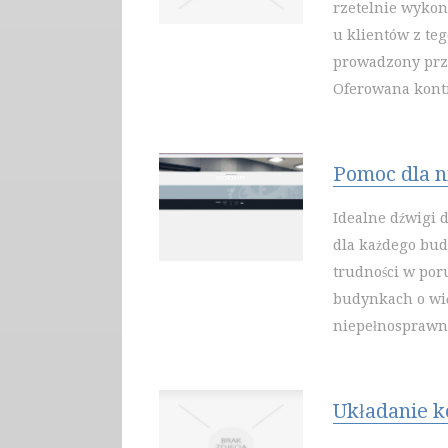
rzetelnie wykon
u klientów z t
prowadzony prz
Oferowana kontr
Pomoc dla 
Idealne dźwigi 
dla każdego bud
trudności w por
budynkach o więk
niepełnosprawnyc
Układanie k