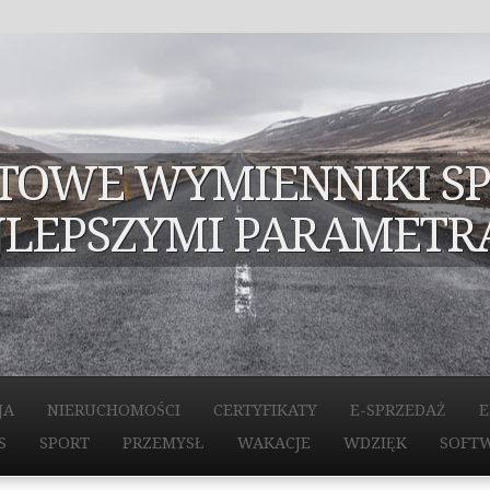
OWE WYMIENNIKI SP
JLEPSZYMI PARAMETR
JA
NIERUCHOMOŚCI
CERTYFIKATY
E-SPRZEDAŻ
E
S
SPORT
PRZEMYSŁ
WAKACJE
WDZIĘK
SOFT