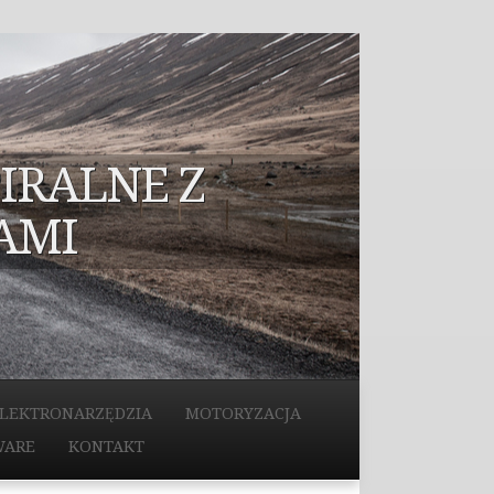
IRALNE Z
AMI
LEKTRONARZĘDZIA
MOTORYZACJA
WARE
KONTAKT