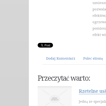
umieszc
pozwala
efektów
ogrzewa
pomiesz
efekt w
Dodaj Komentarz
Poleć stronę
Przeczytać warto:
Rzetelne us
Jedną ze specjal