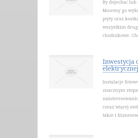
By dojechać lub
Możemy go wykon
płyty oraz kost
wszystkim drugą
chodnikowe. Chc
Inwestycja 
elektryczne
Instalacje fotow
znacznym stopni
zainteresowaniu
coraz więcej osó
także i biznesow