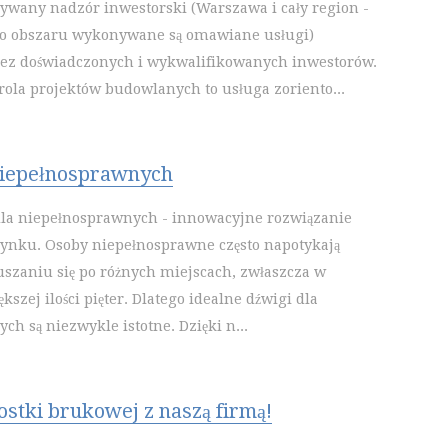
ywany nadzór inwestorski (Warszawa i cały region -
ego obszaru wykonywane są omawiane usługi)
ez doświadczonych i wykwalifikowanych inwestorów.
ola projektów budowlanych to usługa zoriento...
niepełnosprawnych
dla niepełnosprawnych - innowacyjne rozwiązanie
ynku. Osoby niepełnosprawne często napotykają
uszaniu się po różnych miejscach, zwłaszcza w
szej ilości pięter. Dlatego idealne dźwigi dla
h są niezwykle istotne. Dzięki n...
ostki brukowej z naszą firmą!