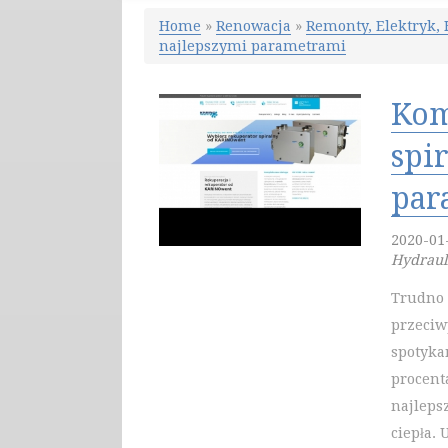
Home
»
Renowacja
»
Remonty, Elektryk,
najlepszymi parametrami
Kom
spi
par
2020-01
Hydraul
Trudno 
przeciw
spotyka
procent
najleps
ciepła.