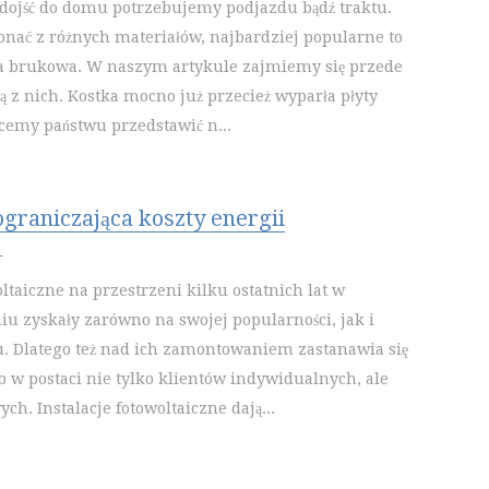
 dojść do domu potrzebujemy podjazdu bądź traktu.
ać z różnych materiałów, najbardziej popularne to
ka brukowa. W naszym artykule zajmiemy się przede
 z nich. Kostka mocno już przecież wyparła płyty
emy państwu przedstawić n...
ograniczająca koszty energii
j
oltaiczne na przestrzeni kilku ostatnich lat w
u zyskały zarówno na swojej popularności, jak i
. Dlatego też nad ich zamontowaniem zastanawia się
b w postaci nie tylko klientów indywidualnych, ale
ych. Instalacje fotowoltaiczne dają...