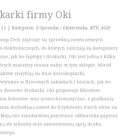
karki firmy Oki
-15
|
Kategoria:
E-Sprzedaż / Elektronika, RTV, AGD
omp.Tech zajmuje się sprzedażą nowoczesnych
ń elektronicznych, do których zaliczają się komputery
rne, jak też laptopy i drukarki. Oki jest jedną z kilku
tórych maszyny można nabyć w tym sklepie. Wśród
duktów znajdują się duże kserokopiarki,
stywane w firmowych zakładach i biurach, jak też
e domowe drukarki. Oki proponuje klientom
nia kolorowe oraz monochromatyczne, z prędkością
nia dochodzącą nawet do trzydziestu trzech stron na
 Mają one standardową pojemność odbiornika papieru
cą sto arkuszy oraz zamontowaną opcję druku
onnego.