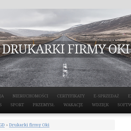
DRUKARKI FIRMY OKI
JA
NIERUCHOMOŚCI
CERTYFIKATY
E-SPRZEDAŻ
E
S
SPORT
PRZEMYSŁ
WAKACJE
WDZIĘK
SOFT
AGD
»
Drukarki firmy Oki