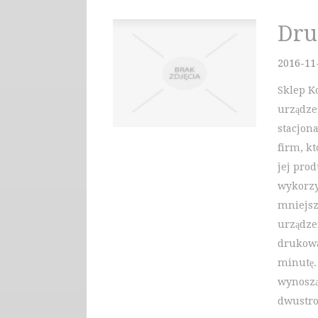
Dru
2016-11
Sklep K
urządze
stacjona
firm, k
jej pro
wykorzy
mniejsz
urządze
drukowa
minutę.
wynoszą
dwustr