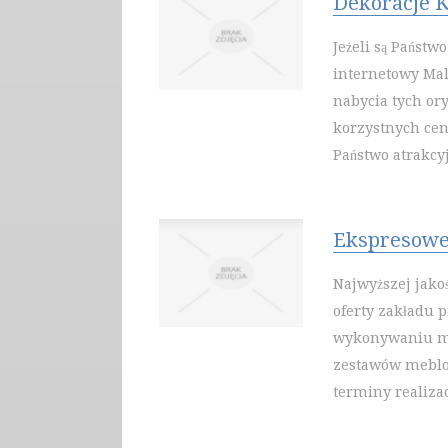
Dekoracje K
Jeżeli są Państw
internetowy Mal
nabycia tych o
korzystnych cen
Państwo atrakcyj
Ekspresowe
Najwyższej jako
oferty zakładu p
wykonywaniu me
zestawów meblo
terminy realizac