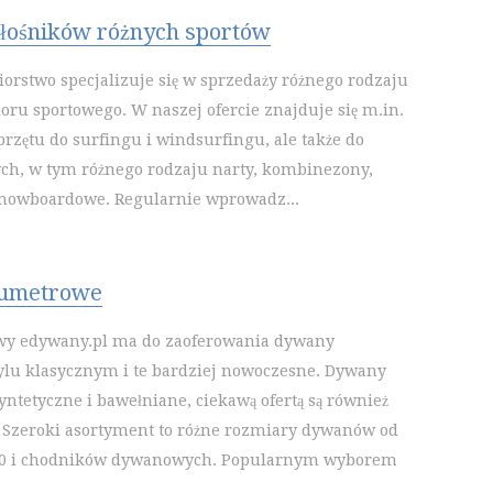
iłośników różnych sportów
iorstwo specjalizuje się w sprzedaży różnego rodzaju
ioru sportowego. W naszej ofercie znajduje się m.in.
przętu do surfingu i windsurfingu, ale także do
ch, w tym różnego rodzaju narty, kombinezony,
snowboardowe. Regularnie wprowadz...
umetrowe
owy edywany.pl ma do zaoferowania dywany
lu klasycznym i te bardziej nowoczesne. Dywany
yntetyczne i bawełniane, ciekawą ofertą są również
 Szeroki asortyment to różne rozmiary dywanów od
00 i chodników dywanowych. Popularnym wyborem