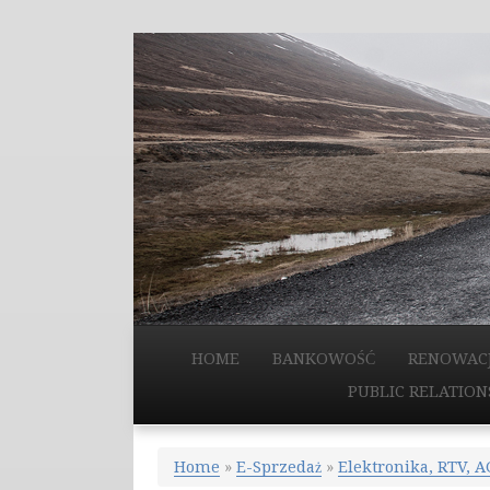
HOME
BANKOWOŚĆ
RENOWAC
PUBLIC RELATION
Home
»
E-Sprzedaż
»
Elektronika, RTV, 