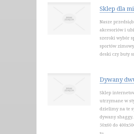
Sklep dla m
Nasze przedsięb
akcesoriów i ub
szeroki wybór s
sportów zimowy
deski czy buty 
Dywany dw
Sklep internet
utrzymane w sty
dzielimy na te s
dywany shaggy.
50x60 do 400x5
są...