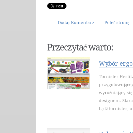
Dodaj Komentarz
Poleć stronę
Przeczytać warto:
Wybór ergon
Tornister Herli
przygotowująceg
wyróżniający si
designem. Star
bądź tornister, 